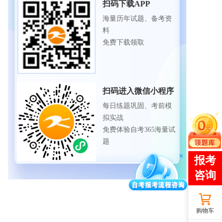
扫码下载APP
海量历年试题、备考资
料
免费下载领取
扫码进入微信小程序
每日练题巩固、考前模
拟实战
免费体验自考365海量试
题
购物车