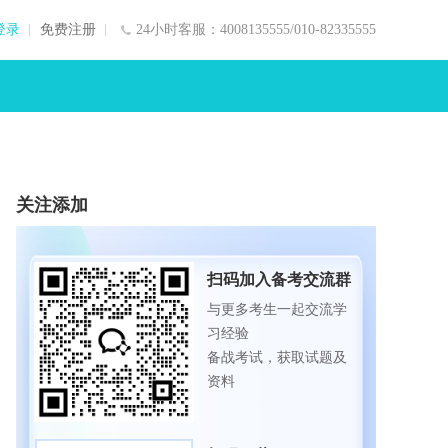
登录
免费注册
24小时客服：4008135555/010-82335555
关注添加
扫码加入备考交流群
与更多考生一起交流学
习经验
备战考试，获取试题及
资料