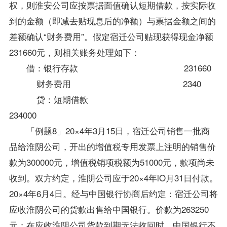
权，则淮安公司应按票据面值确认短期借款，按实际收
到的金额（即减去贴现息后的净额）与票据金额之间的
差额确认“财务费用”。假定宿迁公司贴现获得现金净额
231660元，则相关账务处理如下：
借：银行存款 231660
财务费用 2340
贷：短期借款
234000
「例题8」20×4年3月15日，宿迁公司销售一批商
品给淮阴公司，开出的增值税专用发票上注明的销售价
款为300000元，增值税销项税额为51000元，款项尚未
收到。双方约定，淮阴公司应于20×4年lO月31日付款。
20×4年6月4日。经与中国银行协商后约定：宿迁公司将
应收淮阴公司的货款出售给中国银行。价款为263250
元；在应收淮阴公司货款到期无法收回时，中国银行不