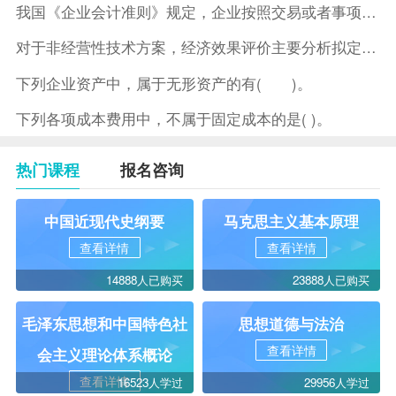
我国《企业会计准则》规定，企业按照交易或者事项的经济特征确定
对于非经营性技术方案，经济效果评价主要分析拟定方案的( )。
下列企业资产中，属于无形资产的有( )。
下列各项成本费用中，不属于固定成本的是( )。
热门课程
报名咨询
中国近现代史纲要
马克思主义基本原理
查看详情
查看详情
14888人已购买
23888人已购买
毛泽东思想和中国特色社
思想道德与法治
查看详情
会主义理论体系概论
查看详情
16523人学过
29956人学过