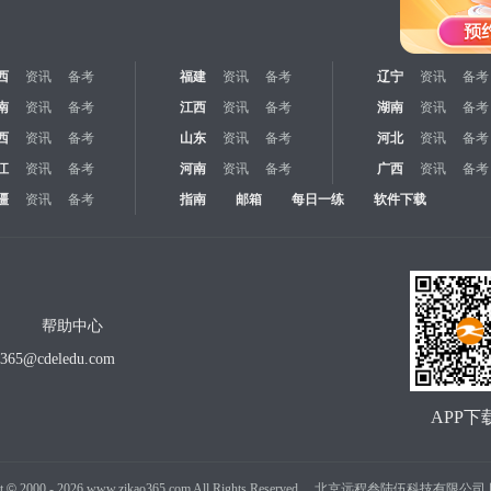
西
资讯
备考
福建
资讯
备考
辽宁
资讯
备考
南
资讯
备考
江西
资讯
备考
湖南
资讯
备考
西
资讯
备考
山东
资讯
备考
河北
资讯
备考
江
资讯
备考
河南
资讯
备考
广西
资讯
备考
疆
资讯
备考
指南
邮箱
每日一练
软件下载
帮助中心
o365@cdeledu.com
APP下
t
©
2000 -
2026
www.zikao365.com All Rights Reserved. 北京远程叁陆伍科技有限