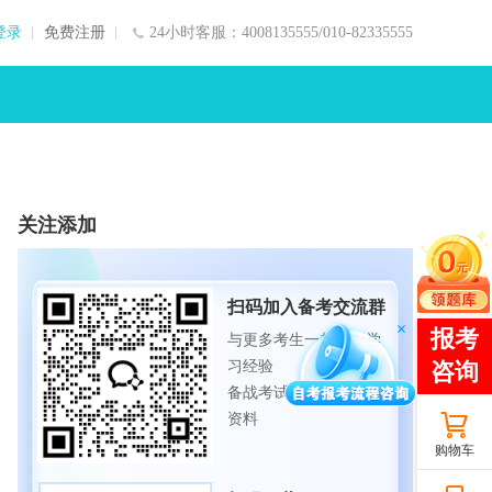
登录
免费注册
24小时客服：4008135555/010-82335555
关注添加
扫码加入备考交流群
与更多考生一起交流学
习经验
备战考试，获取试题及
资料
购物车