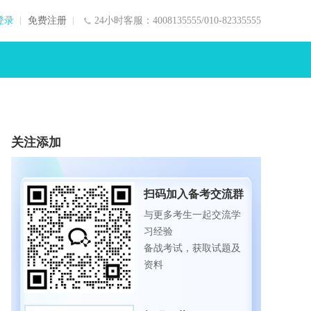
登录
免费注册
24小时客服：4008135555/010-82335555
关注添加
扫码加入备考交流群
与更多考生一起交流学
习经验
备战考试，获取试题及
资料