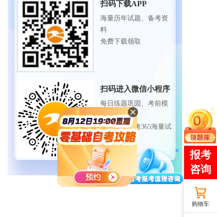
扫码下载APP
海量历年试题、备考资
料
免费下载领取
扫码进入微信小程序
每日练题巩固、考前模
拟实战
免费体验自考365海量试
题
购物车