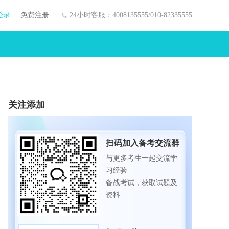
登录
免费注册
24小时客服：4008135555/010-82335555
关注添加
扫码加入备考交流群
与更多考生一起交流学
习经验
备战考试，获取试题及
资料