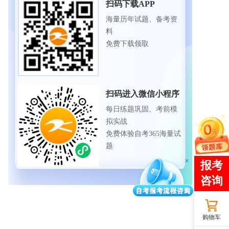
扫码下载APP
海量历年试题、备考资
料
免费下载领取
扫码进入微信小程序
每日练题巩固、考前模
拟实战
免费体验自考365海量试
题
购物车