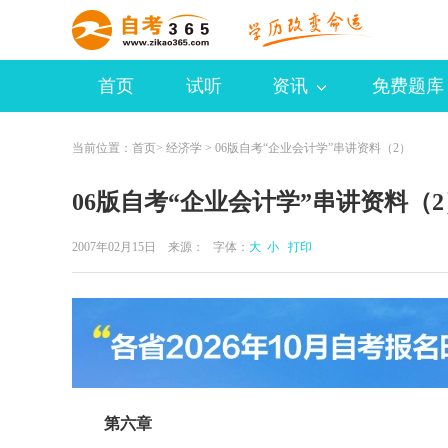
首页
试听
资讯
免费题库
当前位置：
首页
>
经济学
> 06版自考“企业会计学”串讲资料（2）
06版自考“企业会计学”串讲资料（2
2007年02月15日 来源：
字体：
大
小
打印
第六章