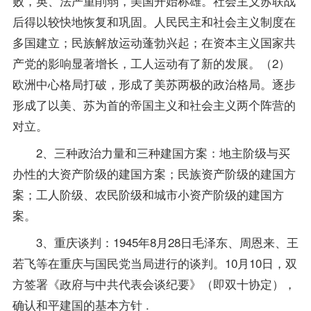
败，英、法严重削弱，美国开始称雄。社会主义苏联战
后得以较快地恢复和巩固。人民民主和社会主义制度在
多国建立；民族解放运动蓬勃兴起；在资本主义国家共
产党的影响显著增长，工人运动有了新的发展。（2）
欧洲中心格局打破，形成了美苏两极的政治格局。逐步
形成了以美、苏为首的帝国主义和社会主义两个阵营的
对立。
2、三种政治力量和三种建国方案：地主阶级与买
办性的大资产阶级的建国方案；民族资产阶级的建国方
案；工人阶级、农民阶级和城市小资产阶级的建国方
案。
3、重庆谈判：1945年8月28日毛泽东、周恩来、王
若飞等在重庆与国民党当局进行的谈判。10月10日，双
方签署《政府与中共代表会谈纪要》（即双十协定），
确认和平建国的基本方针 .