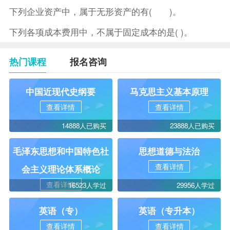
下列企业资产中，属于无形资产的有( )。
下列各项成本费用中，不属于固定成本的是( )。
热门课程
报名咨询
中国近现代史纲要
马克思主义基本原理
查看详情
查看详情
14888人已购买
23888人已购买
毛泽东思想和中国特色社
思想道德与法治
查看详情
会主义理论体系概论
查看详情
16523人学过
29956人学过
英语（专）
英语（专升本）
查看详情
查看详情