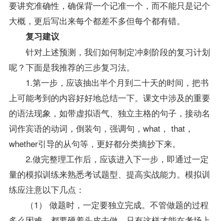
要讲究准确性，确保背一个记准一个，而不能只是记个
大概，更后写出来每个都差不多但每个都有错。
复习
建议
针对上述预测，我们如何制定冲刺阶段的复习计划
呢？下面是我推荐的三步复习法。
1.第一步，应该抽出半个月到二十天的时间，把书
上可能考到的内容好好地总结一下。课文中涉及的重要
的语法现象，如带虚拟语气、独立主格的句子，接动名
词作宾语的动词，倒装句，强调句，what， that，
whether引导的从句等，更好都分类摘抄下来。
2.做完整理工作后，应该进入下一步，即通过一定
量的模拟训练来熟悉考
试题
型、提高实战能力。模拟训
练应注意以下几点：
（1） 做题时，一定要独立完成。不管做题的过程
多么困难，都要硬着头皮去做，只有这样才能在考场上