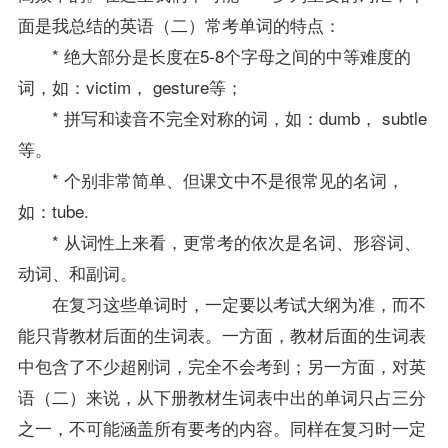
面是我总结的英语（二）常考单词的特点：
* 绝大部分是长度在5-8个字母之间的中等难度的
词，如：victim， gesture等；
* 拼写和读音不完全对称的词，如：dumb， subtle
等。
* 个别非常简单、但课文中不是很常见的名词，
如：tube.
* 从词性上来看，更常考的依次是名词、形容词、
动词、和副词。
在
复习
这些单词时，一定要以考试大纲为准，而不
能只背
教材
后面的生词表。一方面，教材后面的生词表
中包含了不少超刚词，完全不会考到；另一方面，对英
语（二）来说，从下册教材生词表中出的单词只占三分
之一，不可能涵盖所有要考的内容。同样在
复习
时一定