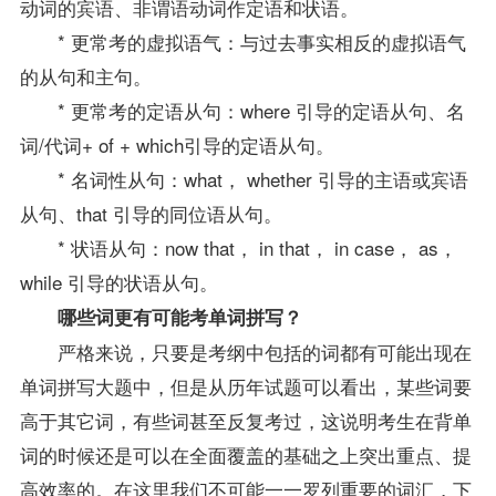
动词的宾语、非谓语动词作定语和状语。
* 更常考的虚拟语气：与过去事实相反的虚拟语气
的从句和主句。
* 更常考的定语从句：where 引导的定语从句、名
词/代词+ of + which引导的定语从句。
* 名词性从句：what， whether 引导的主语或宾语
从句、that 引导的同位语从句。
* 状语从句：now that， in that， in case， as，
while 引导的状语从句。
哪些词更有可能考单词拼写？
严格来说，只要是考纲中包括的词都有可能出现在
单词拼写大题中，但是从历年
试题
可以看出，某些词要
高于其它词，有些词甚至反复考过，这说明考生在背单
词的时候还是可以在全面覆盖的基础之上突出重点、提
高效率的。在这里我们不可能一一罗列重要的词汇，下