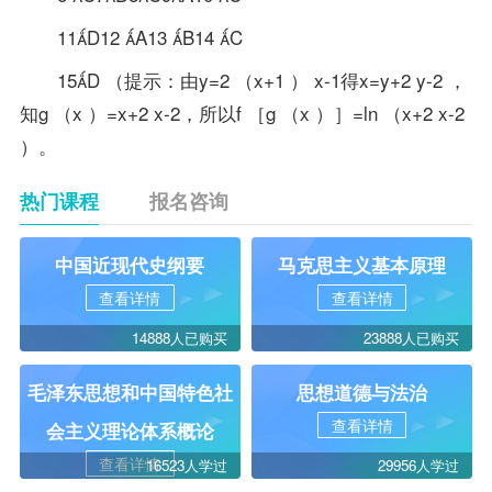
11D12 A13 B14 C
15D （提示：由y=2 （x+1 ） x-1得x=y+2 y-2 ，
知g （x ）=x+2 x-2，所以f ［g （x ）］=ln （x+2 x-2
）。
热门课程
报名咨询
中国近现代史纲要
马克思主义基本原理
查看详情
查看详情
14888人已购买
23888人已购买
毛泽东思想和中国特色社
思想道德与法治
查看详情
会主义理论体系概论
查看详情
16523人学过
29956人学过