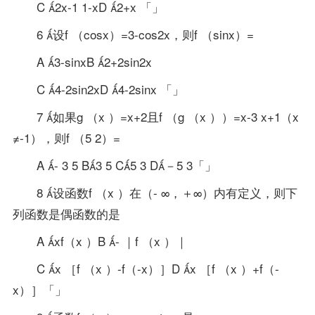
C 2x-1 1-xD 2+x 「」
6 设f （cosx）=3-cos2x，则f （sinx）=
A 3-sinxB 2+2sin2x
C 4-2sin2xD 4-2sinx 「」
7 如果g （x ）=x+2且f （g （x ））=x-3 x+1（x
≠-1），则f （5 2）=
A - 3 5 B3 5 C5 3 D－5 3「」
8 设函数f （x ）在（- ∞，＋∞）内有定义，则下
列函数是偶函数的是
A xf（x ）B - ｜f （x ）｜
C x ［f （x ）-f（-x）］D x ［f （x ）+f（-
x）］「」