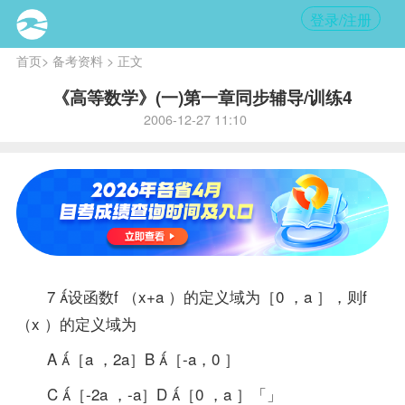
登录/注册
首页
>
备考资料
> 正文
《高等数学》(一)第一章同步辅导/训练4
2006-12-27 11:10
7 设函数f （x+a ）的定义域为［0 ，a ］，则f
（x ）的定义域为
A ［a ，2a］B ［-a，0 ］
C ［-2a ，-a］D ［0 ，a ］「」