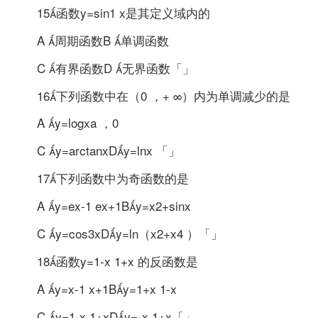
15函数y=sin1 x是其定义域内的
A 周期函数B 单调函数
C 有界函数D 无界函数「」
16下列函数中在（0 ，+ ∞）内为单调减少的是
A y=logxa ，0
C y=arctanxDy=lnx 「」
17下列函数中为奇函数的是
A y=ex-1 ex+1By=x2+sinx
C y=cos3xDy=ln（x2+x4 ）「」
18函数y=1-x 1+x 的反函数是
A y=x-1 x+1By=1+x 1-x
C y=1-x 1+xDy=-x 1+x「」