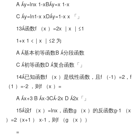
A y=lnx 1-xBy=x 1-x
C y=ln1-x xDy=1-x x 「」
13函数f （x ）=2x ｜x ｜≤1
1+x 1 <｜x ｜≤2 为
A 基本初等函数B 分段函数
C 初等函数D 复合函数「」
14已知函数f （x ）是线性函数，且f （-1）=2，f
（1 ）=-2 ，则f （x ）=
A x+3 B x-3C-2x D 2x「」
15设f （x ）=lnx，函数g （x ）的反函数g-1 （x
）=2（x+1 ） x-1，则f （g （x ））
=