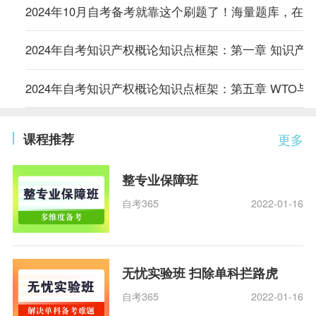
2024年10月自考备考就靠这个刷题了！海量题库，在
2024年自考知识产权概论知识点框架：第一章 知识产
2024年自考知识产权概论知识点框架：第五章 WTO与
课程推荐
更多
整专业保障班
自考365
2022-01-16
无忧实验班 扫除单科拦路虎
自考365
2022-01-16