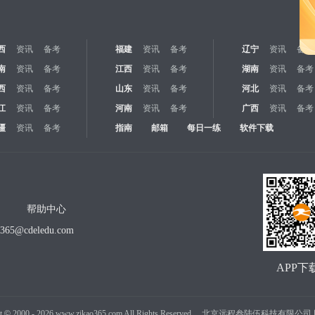
西
资讯
备考
福建
资讯
备考
辽宁
资讯
备考
南
资讯
备考
江西
资讯
备考
湖南
资讯
备考
西
资讯
备考
山东
资讯
备考
河北
资讯
备考
江
资讯
备考
河南
资讯
备考
广西
资讯
备考
疆
资讯
备考
指南
邮箱
每日一练
软件下载
帮助中心
o365@cdeledu.com
APP下
t
©
2000 -
2026
www.zikao365.com All Rights Reserved. 北京远程叁陆伍科技有限