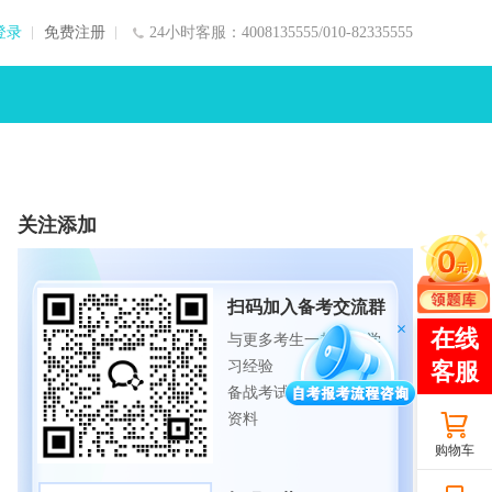
登录
免费注册
24小时客服：4008135555/010-82335555
关注添加
扫码加入备考交流群
与更多考生一起交流学
习经验
备战考试，获取试题及
资料
购物车