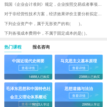
我国《企业会计准则》规定，企业按照交易或者事项的经济特征确定
对于非经营性技术方案，经济效果评价主要分析拟定方案的( )。
下列企业资产中，属于无形资产的有( )。
下列各项成本费用中，不属于固定成本的是( )。
热门课程
报名咨询
中国近现代史纲要
马克思主义基本原理
查看详情
查看详情
14888人已购买
23888人已购买
毛泽东思想和中国特色社
思想道德与法治
查看详情
会主义理论体系概论
查看详情
16523人学过
29956人学过