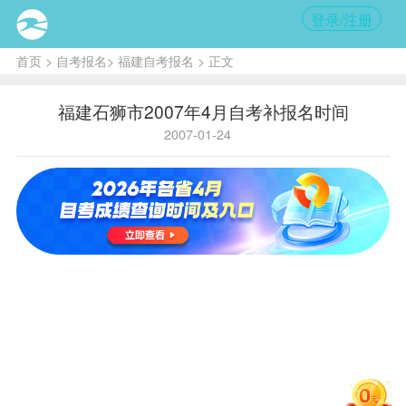
登录/注册
首页
>
自考报名
>
福建自考报名
> 正文
福建石狮市2007年4月自考补报名时间
2007-01-24
核
心提
示:福
建石
狮市
2007
年4
月自
考1
月22