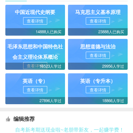
中国近现代史纲要
马克思主义基本原理
查看详情
查看详情
14888人已购买
23888人已购买
毛泽东思想和中国特色社
思想道德与法治
查看详情
会主义理论体系概论
查看详情
16523人学过
29956人学过
英语（专）
英语（专升本）
查看详情
查看详情
27896人学过
18866人学过
编辑推荐
自考新考期送现金啦~老朋带新友，一起赚学费！