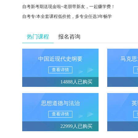
自考新考期送现金啦~老朋带新友，一起赚学费！
自考专/本全套课程低价抢，多专业任选3年畅学
热门课程
报名咨询
中国近现代史纲要
马克思
查看详情
14888人已购买
思想道德与法治
英
查看详情
22999人已购买