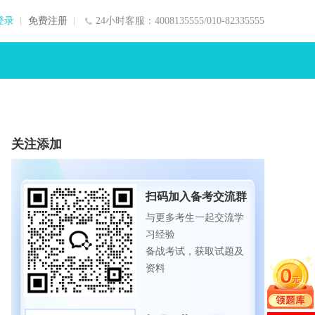
登录
免费注册
24小时客服：4008135555/010-82335555
关注添加
扫码加入备考交流群
与更多考生一起交流学
习经验
备战考试，获取试题及
资料