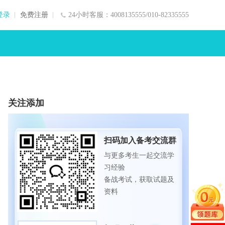
登录
免费注册
24小时客服：4008135555/010-82335555
关注添加
扫码加入备考交流群
与更多考生一起交流学
习经验
备战考试，获取试题及
资料