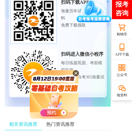
扫码下载APP
海量历年试题、备考资
料
免费下载领取
购物车
扫码进入微信小程序
APP下载
每日练题巩固、考前模
拟实战
公众号
免费体验自考365海量试
题
领资料
相关资讯推荐
热门资讯推荐