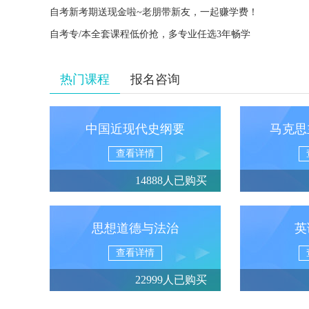
自考新考期送现金啦~老朋带新友，一起赚学费！
自考专/本全套课程低价抢，多专业任选3年畅学
热门课程
报名咨询
中国近现代史纲要
马克思
查看详情
14888人已购买
思想道德与法治
英
查看详情
22999人已购买