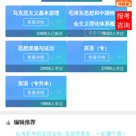
马克思主义基本原理
毛泽东思想和中国特色社
在线
查看详情
会主义理论体系概论
客服
查看详情
23888人已购买
16523人学过
思想道德与法治
英语（专）
查看详情
查看详情
29956人学过
27896人学过
英语（专升本）
查看详情
18866人学过
编辑推荐
自考新考期送现金啦~老朋带新友，一起赚学费！