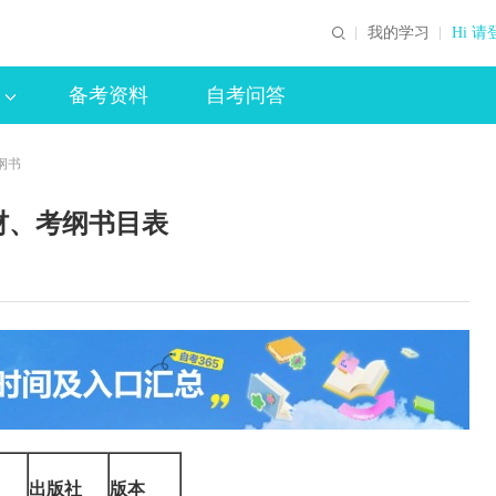
我的学习
Hi 请
备考资料
自考问答
纲书
材、考纲书目表
出版社
版本