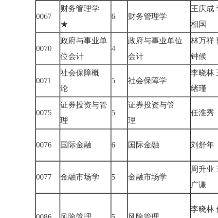
财务管理学
王庆成 
0067
6
财务管理学
★
相国
政府与事业单
政府与事业单位
林万祥 
0070
4
位会计
会计
钟候
社会保障概
李晓林 
0071
5
社会保障学
论
绪瑾
证券投资与管
证券投资与管
0075
5
任淮
理
理
0076
国际金融
6
国际金融
刘舒
周升业 
0077
金融市场学
5
金融市场学
广谦
李晓林 
0086
风险管理
5
风险管理