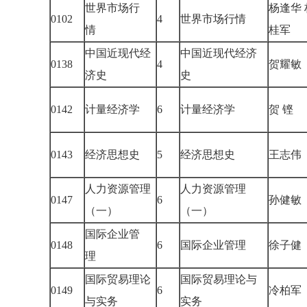
世界市场行
杨逢华 
0102
4
世界市场行情
情
桂军
中国近现代经
中国近现代经济
0138
4
贺耀
济史
史
0142
计量经济学
6
计量经济学
贺 铿
0143
经济思想史
5
经济思想史
王志
人力资源管理
人力资源管理
0147
6
孙健
（一）
（一）
国际企业管
0148
6
国际企业管理
徐子
理
国际贸易理论
国际贸易理论与
0149
6
冷柏
与实务
实务