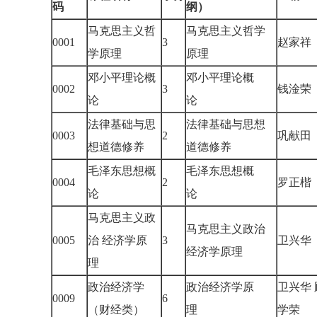
码
纲）
马克思主义哲
马克思主义哲学
0001
3
赵家
学原理
原理
邓小平理论概
邓小平理论概
0002
3
钱淦
论
论
法律基础与思
法律基础与思想
0003
2
巩献
想道德修养
道德修养
毛泽东思想概
毛泽东思想概
0004
2
罗正
论
论
马克思主义政
马克思主义政治
0005
治 经济学原
3
卫兴
经济学原理
理
政治经济学
政治经济学原
卫兴华 
0009
6
（财经类）
理
学荣