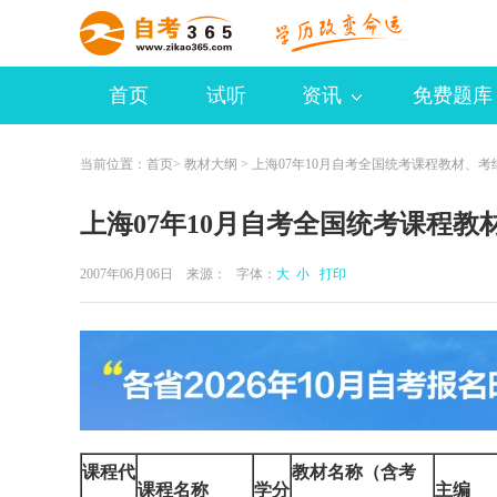
首页
试听
资讯
免费题库
当前位置：
首页
>
教材大纲
> 上海07年10月自考全国统考课程教材、考
上海07年10月自考全国统考课程教
2007年06月06日 来源：
字体：
大
小
打印
课程代
教材名称（含考
课程名称
学分
主编