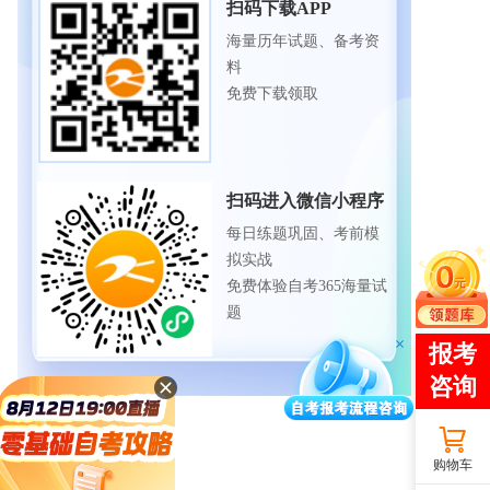
扫码下载APP
海量历年试题、备考资
料
免费下载领取
扫码进入微信小程序
每日练题巩固、考前模
拟实战
免费体验自考365海量试
题
购物车