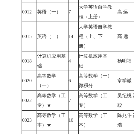
大学英语自学教
0012
英语（一）
7
高 远
程（上册）
大学英语自学教
0015
英语（二）
14
程（上、下
高 远
册）
计算机应用基
计算机应用基
0018
4
杨明
础
础
高等数学
高等数学（一）
0020
6
章学
（一）
微积分
高等数学（工
高等数学（工
吴纪桃 
0022
7
专）★
专）
毅
高等数学（工
高等数学（工
陈兆斗 
0023
10
本）★
本）
瑞