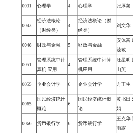
0031
心理学
4
心理学
张厚
经济法概论
经济法概论（财
0043
4
刘文
（财经类）
经类）
安体富 
0048
财政与金融
5
财政与金融
毓敏
管理系统中计
管理系统中计算
汪星明 
0051
4
算机 应用
机应用
山芙
0055
企业会计学
6
企业会计学
方正
国民经济统计
国民经济统计概
黄书田 
0065
6
概论
论
娟
王克华 
0066
货币银行学
6
货币银行学
雨露