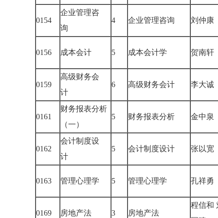
企业管理咨
0154
4
企业管理咨询
刘仲
询
0156
成本会计
5
成本会计学
贺南
高级财务会
0159
6
高级财务会计
李大
计
财务报表分析
0161
5
财务报表分析
金中
（一）
会计制度设
0162
5
会计制度设计
张以
计
0163
管理心理学
5
管理心理学
孔祥
程信和 
0169
房地产法
3
房地产法