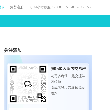
登录
免费注册
24小时客服：4008135555/010-82335555
关注添加
扫码加入备考交流群
与更多考生一起交流学
习经验
备战考试，获取试题及
资料