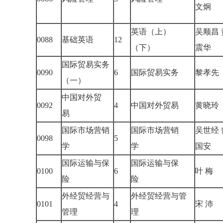
文炯
英语（上）
吴顺昌 
0088
基础英语
12
（下）
震华
国际贸易实务
0090
6
国际贸易实务
黎孝
（一）
中国对外贸
0092
4
中国对外贸易
黄晓
易
国际市场营销
国际市场营销
吴世经 
0098
5
学
学
国安
国际运输与保
国际运输与保
0100
6
叶 梅
险
险
外经贸经营与
外经贸经营与管
0101
4
宋 沛
管理
理