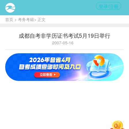
登录/注册
首页
>
考务考籍
> 正文
成都自考非学历证书考试5月19日举行
2007-05-16
内
容提
要:
2007
年自考
非学历
证书考
试5月
19日至
20日举
行；07