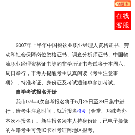
年4月
自考5
报考
月25日
咨询
至29日
报名
。
2007年上半年中国餐饮业职业经理人资格证书、劳
动和社会保障岗位资格证书、调查分析师证书、中国物
流职业经理资格证书等的非学历证书考试将于本周六、
周日举行，市考办提醒考生认真阅读《考生注意事
项》，持
准考证
、身份证及考试通知单参加考试。
自学考试
报名
开始
我市07年4次
自考报名
将于5月25日至29日集中进
行，请考生注意时间，就近报名
（金堂、邛崃考办
报考
本次不报名）。新生报名须本人持身份证，已电子摄像
的在籍考生可凭IC卡准考证跨地区
报考
。