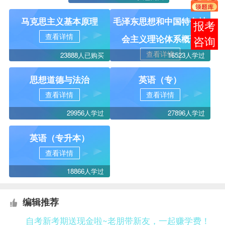
马克思主义基本原理
毛泽东思想和中国特色社
报考
查看详情
会主义理论体系概论
咨询
查看详情
23888人已购买
16523人学过
思想道德与法治
英语（专）
查看详情
查看详情
29956人学过
27896人学过
英语（专升本）
查看详情
18866人学过
编辑推荐
自考新考期送现金啦~老朋带新友，一起赚学费！