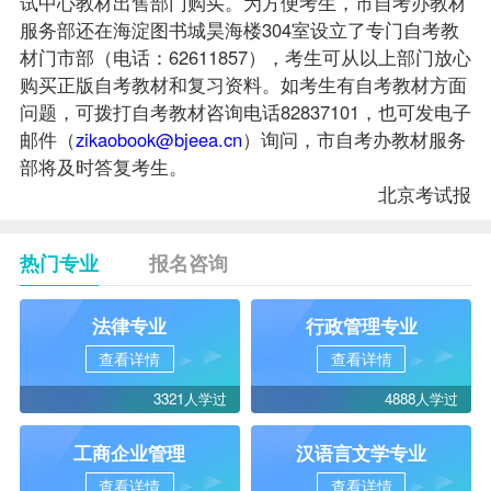
试中心教材出售部门购买。为方便考生，市自考办教材
服务部还在海淀图书城昊海楼304室设立了专门自考教
材门市部（电话：62611857），考生可从以上部门放心
购买正版自考教材和复习资料。如考生有自考教材方面
问题，可拨打自考教材咨询电话82837101，也可发电子
邮件（
zikaobook@bjeea.cn
）询问，市自考办教材服务
部将及时答复考生。
北京考试报
热门专业
报名咨询
法律专业
行政管理专业
查看详情
查看详情
3321人学过
4888人学过
工商企业管理
汉语言文学专业
查看详情
查看详情