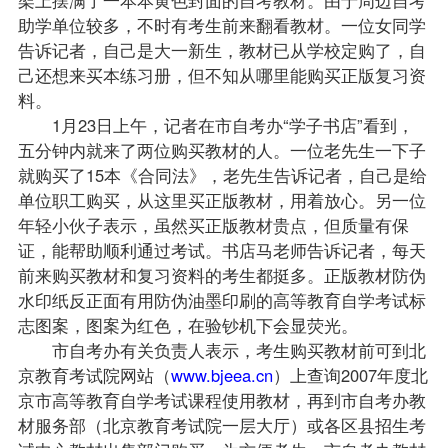
助学单位较多，不时有考生前来翻看教材。一位女同学
告诉记者，自己是大一新生，教材已从学校定购了，自
己还想来买本练习册，但不知从哪里能购买正版复习资
料。
1月23日上午，记者在市自考办“学子书店”看到，
五分钟内就来了两位购买教材的人。一位老先生一下子
就购买了15本《
合同法
》，老先生告诉记者，自己是给
单位职工购买，从这里买正版教材，用着放心。另一位
年轻小伙子表示，虽然买正版教材贵点，但质量有保
证，能帮助顺利通过考试。书店马
老师
告诉记者，每天
前来购买教材和复习资料的考生都挺多。正版教材防伪
水印纸反正面有用防伪油墨印刷的高等教育自学考试标
志图案，图案为红色，在验钞机下会显荧光。
市自考办有关负责人表示，考生购买教材前可到北
京教育考试院网站（
www.bjeea.cn
）上查询2007年度北
京市高等教育自学考试
课程
使用教材，再到市自考办教
材服务部（北京教育考试院一层大厅）或各区县招生考