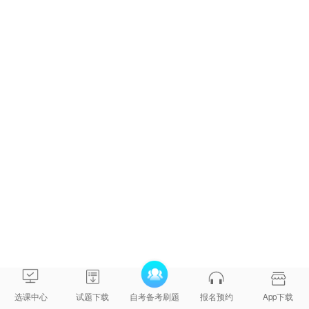
商品流通概
商品流通概
贺名
2004年
0185
经济
论
论
仑
版
出版
社
旅游
旅游经济学
教育
2004年
0187
旅游经济学
张 辉
原理
出版
版
社
旅游
旅游心理原
麻益
教育
2005年
0188
旅游心理学
理与实务
军
出版
版
社
南开
旅游与饭店
李亚
大学
1998年
0189
旅游会计
会计
利 等
出版
版
社
旅游
中国旅游地
中国旅游地
庞规
教育
2003年
选课中心
试题下载
自考备考刷题
报名预约
App下载
0190
理（第三