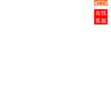
社
高等
法律基础与
法律基础与
在线
巩献
教育
2000年
0003
思想道德修
思想道德修
客服
田
出版
版
养
养
社
武汉
毛泽东思想
毛泽东思想
罗正
大学
1999年
0004
概论
概论
楷
出版
版
社
武汉
马克思主义
马克思主义
卫兴
大学
1999年
0005
政治经济学
政治经济学
华
出版
版
原理
原理
社
卫兴
经济
政治经济学
政治经济学
华
科学
2004年
0009
（财经类）
原理
顾学
出版
版
荣
社
高等