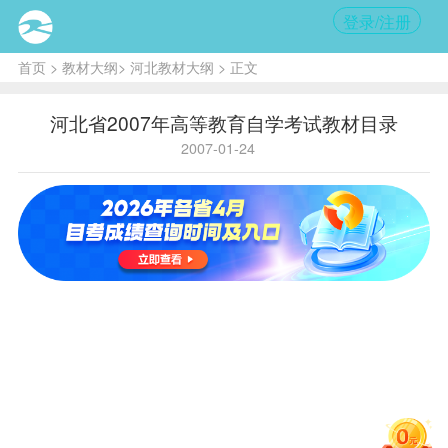
登录/注册
首页
>
教材大纲
>
河北教材大纲
> 正文
河北省2007年高等教育自学考试教材目录
2007-01-24
课程
出版
课程名称
教材
名称
作者
版次
代码
社
经济
马克思主义
马克思主义
赵家
科学
1999年
0001
哲学原理
哲学原理
祥
出版
版
社
中国
财政
邓小平理论
邓小平理论
钱淦
1999年
0002
经济
概论
概论
荣
版
出版