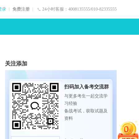
登录
免费注册
24小时客服：4008135555/010-82335555
关注添加
扫码加入备考交流群
与更多考生一起交流学
习经验
备战考试，获取试题及
资料