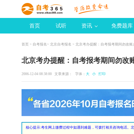
首页
试听
资讯
免费题库
首页
>
自考报名
>
北京自考报名
> 北京考办提醒：自考报考期间勿改账
北京考办提醒：自考报考期间勿改
2006-12-04 08:38:00 文章来源： 字体：
大
小
打印
核心提示:
考生网上缴费过程中如遇到难题，可拨打相关咨询电话。北京银