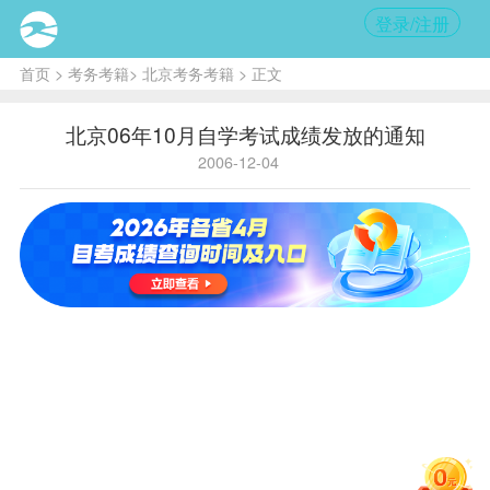
登录/注册
首页
>
考务考籍
>
北京考务考籍
> 正文
北京06年10月自学考试成绩发放的通知
2006-12-04
核
心提
示:
考生
持IC
卡准
考证
于
12
月