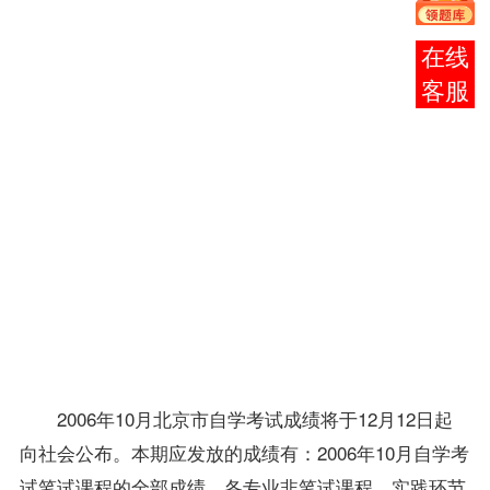
15-
17
报考
日到
咨询
报考
所在
区县
自学
考试
办公
室领
取
成
绩
通
知
单。
2006年10月北京市自学考试成绩将于12月12日起
向社会公布。本期应发放的成绩有：2006年10月自学考
试笔试
课程
的全部成绩、各专业非笔试课程、实践环节