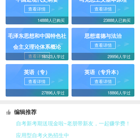
查看详情
查看详情
14888人已购买
23888人已购买
毛泽东思想和中国特色社
思想道德与法治
查看详情
会主义理论体系概论
查看详情
16523人学过
29956人学过
英语（专）
英语（专升本）
查看详情
查看详情
27896人学过
18866人学过
编辑推荐
自考新考期送现金啦~老朋带新友，一起赚学费！
应用型自考火热招生中