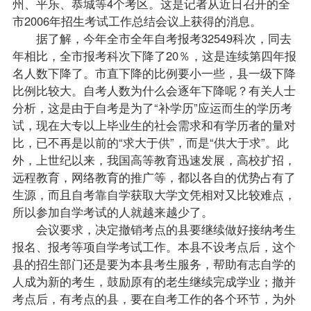
州、平乐、恭城等4个考区。这是记者从近日召开的全
市2006年招生考试工作总结会议上获得的消息。
据了解，今年全市全年自考
报考
32549科次，同去
年相比，全市报考科次下降了20％，这是连续第四年
报
名
人数下降了。市直下降的比例要小一些，县一级下降
比例比较大。自考人数为什么会逐年下降呢？有关人士
分析，这是由于自考是为了“补学历”应运而生的学历考
试，现在大专以上
毕业生
的社会需求和有学历者的量对
比，已不再是以前的“求大于供”，而是“供大于求”。此
外，上世纪以来，我国高等教育迅速发展，高校扩招，
远程教育，网络教育的推广等，都以各自的优势占有了
生源，而且自考靠自学获取大学文凭相对又比较难点，
所以参加自学考试的人就越来越少了。
会议要求，决定撤销考点的县要继续做好接纳考生
报名、报考等项自学考试工作。本县不设考点后，这个
县的招生部门还是要为本县考生服务，帮助有志自学的
人成为新的考生，鼓励原有的老生继续完成学业；撤并
考点后，有考点的县，要在自考工作的各个环节，为外