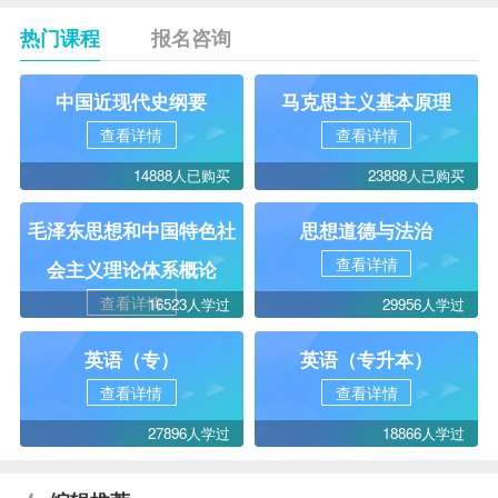
热门课程
报名咨询
中国近现代史纲要
马克思主义基本原理
查看详情
查看详情
14888人已购买
23888人已购买
毛泽东思想和中国特色社
思想道德与法治
查看详情
会主义理论体系概论
查看详情
16523人学过
29956人学过
英语（专）
英语（专升本）
查看详情
查看详情
27896人学过
18866人学过