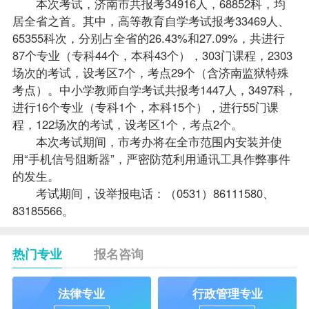
本次考试，济南市共报考34916人，68852科，均
居全省之首。其中，高等教育自学考试报考33469人、
65355科次，分别占全省的26.43%和27.09%，共进行
87个专业（专科44个，本科43个），303门
课程
，2303
场次的考试，设考区7个，考点29个（含济南监狱特殊
考点）。中小学教师自学考试共报考1447人，3497科，
进行16个专业（专科1个，本科15个），进行55门课
程，122场次的考试，设考区1个，考点2个。
本次考试期间，市考办将在全市范围内安装并使
用“手机信号阻断器”，严密防范利用通讯工具作弊事件
的发生。
考试期间，设举报电话：（0531）86111580、
83185566。
热门专业
报名咨询
法律专业
行政管理专业