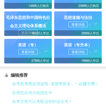
14888人已购买
23888人已购买
毛泽东思想和中国特色社
思想道德与法治
查看详情
会主义理论体系概论
查看详情
16523人学过
29956人学过
英语（专）
英语（专升本）
查看详情
查看详情
27896人学过
18866人学过
编辑推荐
自考新考期送现金啦~老朋带新友，一起赚学费！
应用型自考火热招生中
自考文凭可以考取这些职业证书！