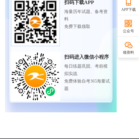
扫码下载APP
APP下载
海量历年试题、备考资
料
免费下载领取
公众号
领资料
扫码进入微信小程序
每日练题巩固、考前模
拟实战
免费体验自考365海量试
题