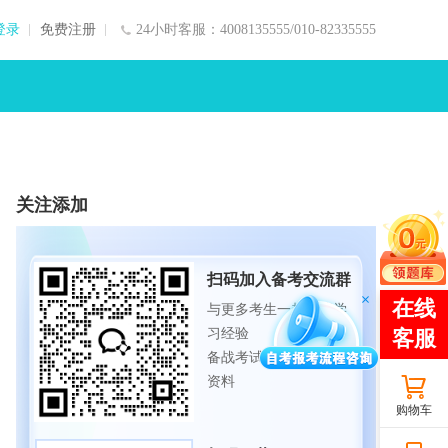
登录
免费注册
24小时客服：4008135555/010-82335555
关注添加
扫码加入备考交流群
与更多考生一起交流学
习经验
备战考试，获取试题及
资料
购物车