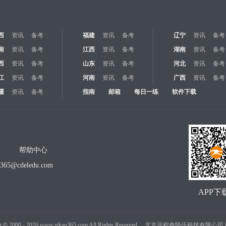
西
资讯
备考
福建
资讯
备考
辽宁
资讯
备考
南
资讯
备考
江西
资讯
备考
湖南
资讯
备考
西
资讯
备考
山东
资讯
备考
河北
资讯
备考
江
资讯
备考
河南
资讯
备考
广西
资讯
备考
疆
资讯
备考
指南
邮箱
每日一练
软件下载
帮助中心
o365@cdeledu.com
APP下
t
©
2000 -
2026
www.zikao365.com All Rights Reserved. 北京远程叁陆伍科技有限