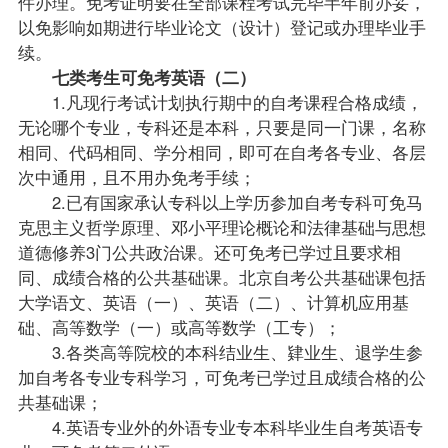
件办理。免考证明要在全部课程考试完毕半年前办妥，
以免影响如期进行毕业论文（设计）登记或办理毕业手
续。
七类考生可免考英语（二）
1.凡现行考试计划执行期中的自考课程合格成绩，
无论哪个专业，专科还是本科，只要是同一门课，名称
相同、代码相同、学分相同，即可在自考各专业、各层
次中通用，且不用办免考手续；
2.已有国家承认专科以上学历参加自考专科可免马
克思主义哲学原理、邓小平理论概论和法律基础与思想
道德修养3门公共政治课。还可免考已学过且要求相
同、成绩合格的公共基础课。
北京自考
公共基础课包括
大学语文
、
英语（一）
、英语（二）、
计算机应用基
础
、
高等数学（一）
或
高等数学（工专）
；
3.各类高等院校的本科结业生、肄业生、退学生参
加自考各专业专科学习，可免考已学过且成绩合格的公
共基础课；
4.
英语专业
外的外语专业专本科毕业生自考英语专