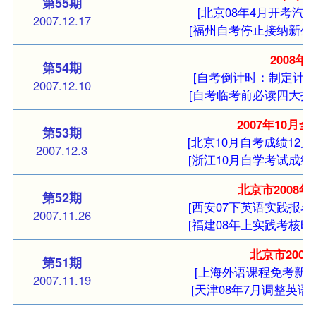
第55期
[北京08年4月开考汽车
2007.12.17
[福州自考停止接纳新生
2008
第54期
[自考倒计时：制定计划
2007.12.10
[自考临考前必读四大技
2007年10
第53期
[北京10月自考成绩12月
2007.12.3
[浙江10月自学考试成绩
北京市2008
第52期
[西安07下英语实践报名
2007.11.26
[福建08年上实践考核时
北京市200
第51期
[上海外语课程免考新规
2007.11.19
[天津08年7月调整英语