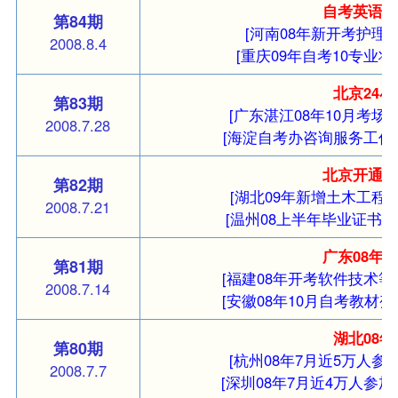
自考英语
第84期
[河南08年新开考护理
2008.8.4
[重庆09年自考10专业将
北京24
第83期
[广东湛江08年10月考场变
2008.7.28
[海淀自考办咨询服务工作
北京开通
第82期
[湖北09年新增土木工程等
2008.7.21
[温州08上半年毕业证书领
广东08年
第81期
[福建08年开考软件技术等
2008.7.14
[安徽08年10月自考教材变
湖北08
第80期
[杭州08年7月近5万人参
2008.7.7
[深圳08年7月近4万人参加