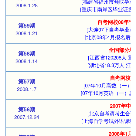
[福建省福州市领取毕业
2008.1.28
[重庆市南岸区毕业证发
自考网校08年“
第59期
[大连07下自考毕业审
2008.1.21
[北京08年4月报名后需
全国部分地区
第58期
[
江西省120208人
重
2008.1.14
[
湖北省18.3万人
江苏
自考网校0
第57期
[07年10月高数（一）
2008.1.7
[07年10月英语（一）真
2007年
第56期
[北京自考请考生合理
2007.12.24
[上海自学考试外语课程
2008年1