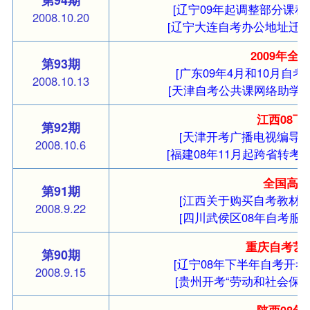
[辽宁09年起调整部分课程
2008.10.20
[辽宁大连自考办公地址迁移
2009年
第93期
[广东09年4月和10月自考
2008.10.13
[天津自考公共课网络助学报
江西08
第92期
[天津开考广播电视编导专
2008.10.6
[福建08年11月起跨省转考
全国高
第91期
[江西关于购买自考教材通
2008.9.22
[四川武侯区08年自考服务
重庆自考艺
第90期
[辽宁08年下半年自考开考
2008.9.15
[贵州开考“劳动和社会保障
陕西08