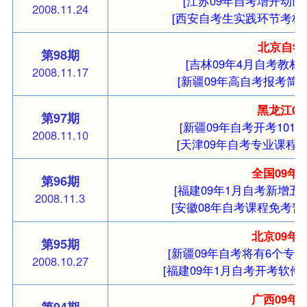
[江苏09年自考增开动画
2008.11.24
[西安自考生实践环节考核
北京自学
第98期
[吉林09年4月自考教材
2008.11.17
[新疆09年高自考报考简章
黑龙江0
第97期
[新疆09年自考开考101个
2008.11.10
[天津09年自考专业课程安
全国09年
第96期
[福建09年1月自考新增五
2008.11.3
[安徽08年自考课程免考暂
北京09年
第95期
[新疆09年自考将有6个专业
2008.10.27
[福建09年1月自考开考软件
广西09年
第94期