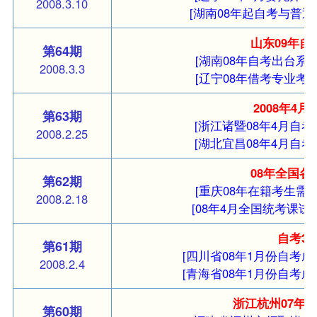
2008.3.10
[湖南08年起自考与普通
山东09年
第64期
[湖南08年自考出台系
2008.3.3
[辽宁08年借考专业考
2008年4
第63期
[浙江诸暨08年4月自考
2008.2.25
[湖北宜昌08年4月自考
08年全国
第62期
[重庆08年在籍考生需
2008.2.18
[08年4月全国统考课试
自考3
第61期
[四川省08年1月份自考成
2008.2.4
[青海省08年1月份自考成
浙江杭州07年
第60期