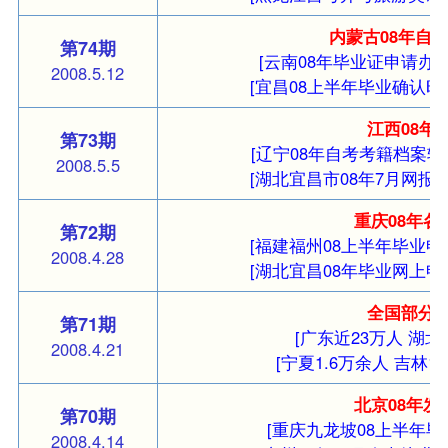
内蒙古08年自
第74期
[云南08年毕业证申请办理
2008.5.12
[宜昌08上半年毕业确认时
江西08年
第73期
[辽宁08年自考考籍档案转
2008.5.5
[湖北宜昌市08年7月网报
重庆08年
第72期
[福建福州08上半年毕业申
2008.4.28
[湖北宜昌08年毕业网上申
全国部分地
第71期
[广东近23万人
湖北1
2008.4.21
[宁夏1.6万余人
吉林1
北京08年
第70期
[重庆九龙坡08上半年毕
2008.4.14