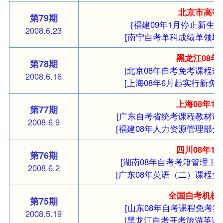
北京市高等
第79期
[福建09年1月停止新生报
2008.6.23
[南宁自考单科成绩单领取
黑龙江08年
第78期
[北京08年自考免考课程规
2008.6.16
[上海08年6月起实行新免
上海08年1
第77期
[广东自考省统考课程教材调
2008.6.9
[福建08年人力资源管理部分
四川08年1
第76期
[湖南08年自考考籍管理工作
2008.6.2
[广东08年英语（二）课程免
全国自考机械
第75期
[山东08年自考课程免考实
2008.5.19
[黑龙江自考开考旅游英语