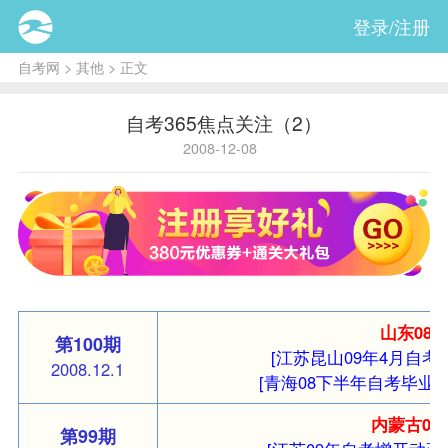
登录/注册
自考网
>
其他
> 正文
自考365焦点关注（2）
2008-12-08
山东08
第100期
[江苏昆山09年4月自考
2008.12.1
[青海08下半年自考毕业
内蒙古0
第99期