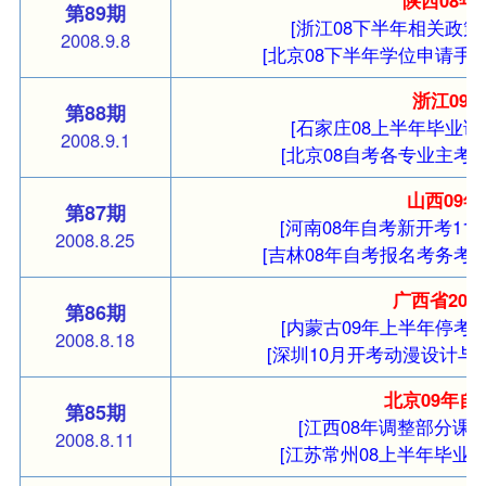
第89期
[浙江08下半年相关政策
2008.9.8
[北京08下半年学位申请手续
浙江09
第88期
[石家庄08上半年毕业证
2008.9.1
[北京08自考各专业主考
山西09
第87期
[河南08年自考新开考11
2008.8.25
[吉林08年自考报名考务考
广西省20
第86期
[内蒙古09年上半年停考
2008.8.18
[深圳10月开考动漫设计与
北京09年自
第85期
[江西08年调整部分课程
2008.8.11
[江苏常州08上半年毕业证