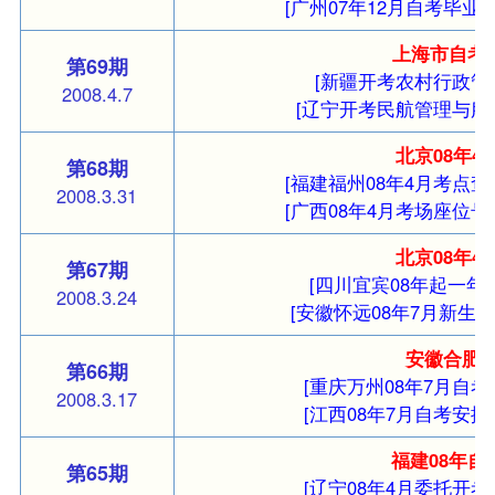
[广州07年12月自考毕业
上海市自考
第69期
[新疆开考农村行政管
2008.4.7
[辽宁开考民航管理与服
北京08年4
第68期
[福建福州08年4月考点查
2008.3.31
[广西08年4月考场座位号
北京08年
第67期
[四川宜宾08年起一年
2008.3.24
[安徽怀远08年7月新生摄
安徽合肥0
第66期
[重庆万州08年7月自考
2008.3.17
[江西08年7月自考安排
福建08年
第65期
[辽宁08年4月委托开考