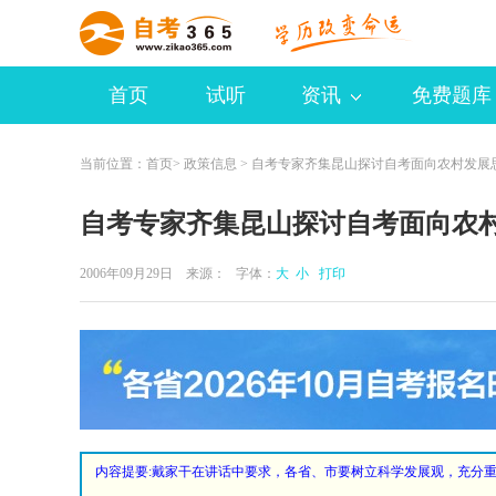
首页
试听
资讯
免费题库
当前位置：
首页
>
政策信息
> 自考专家齐集昆山探讨自考面向农村发展
自考专家齐集昆山探讨自考面向农
2006年09月29日 来源：
字体：
大
小
打印
内容提要
:戴家干在讲话中要求，各省、市要树立科学发展观，充分