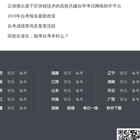
正保推出基于区块链技术的高校共建自学考试网络助学平台
报考条件有变
2019年自考报名最新政策
自考成绩查询及复查流程
高校在读生，能考自考本科么？
西
资讯
备考
福建
资讯
备考
辽宁
资讯
备考
南
资讯
备考
江西
资讯
备考
湖南
资讯
备考
西
资讯
备考
山东
资讯
备考
河北
资讯
备考
江
资讯
备考
河南
资讯
备考
广西
资讯
备考
疆
资讯
备考
指南
邮箱
每日一练
软件下载