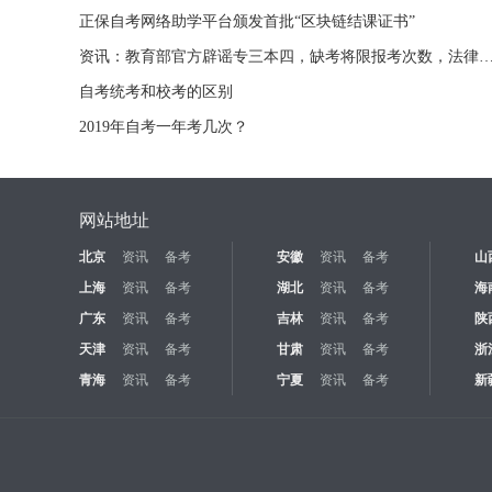
正保自考网络助学平台颁发首批“区块链结课证书”
资讯：教育部官方辟谣专三本四，缺考将限报考次数，法律职业资格
自考统考和校考的区别
2019年自考一年考几次？
网站地址
北京
资讯
备考
安徽
资讯
备考
山
上海
资讯
备考
湖北
资讯
备考
海
广东
资讯
备考
吉林
资讯
备考
陕
天津
资讯
备考
甘肃
资讯
备考
浙
青海
资讯
备考
宁夏
资讯
备考
新