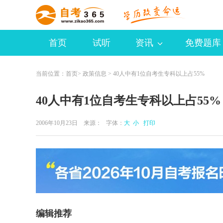
首页
试听
资讯
免费题库
当前位置：
首页
>
政策信息
> 40人中有1位自考生专科以上占55%
40人中有1位自考生专科以上占55%
2006年10月23日 来源：
字体：
大
小
打印
编辑推荐