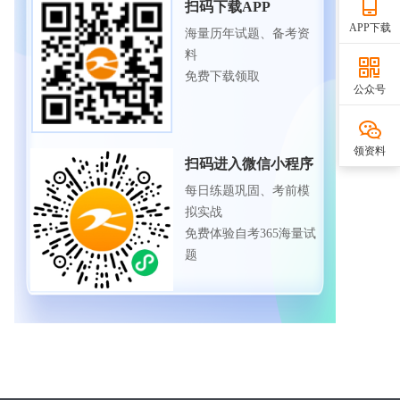
扫码下载APP
APP下载
海量历年试题、备考资
料
免费下载领取
公众号
领资料
扫码进入微信小程序
每日练题巩固、考前模
拟实战
免费体验自考365海量试
题