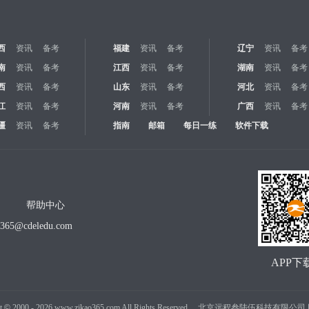
西
资讯
备考
福建
资讯
备考
辽宁
资讯
备考
南
资讯
备考
江西
资讯
备考
湖南
资讯
备考
西
资讯
备考
山东
资讯
备考
河北
资讯
备考
江
资讯
备考
河南
资讯
备考
广西
资讯
备考
疆
资讯
备考
指南
邮箱
每日一练
软件下载
帮助中心
o365@cdeledu.com
APP下
t
©
2000 -
2026
www.zikao365.com All Rights Reserved. 北京远程叁陆伍科技有限