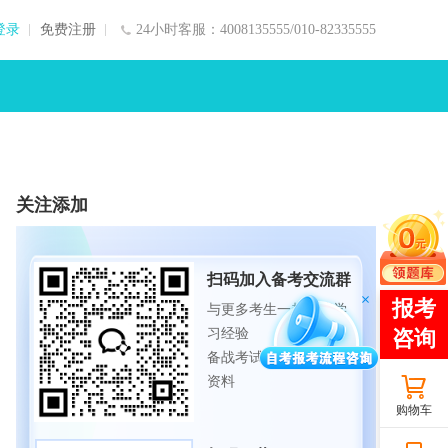
登录
免费注册
24小时客服：4008135555/010-82335555
关注添加
扫码加入备考交流群
与更多考生一起交流学
习经验
备战考试，获取试题及
资料
购物车