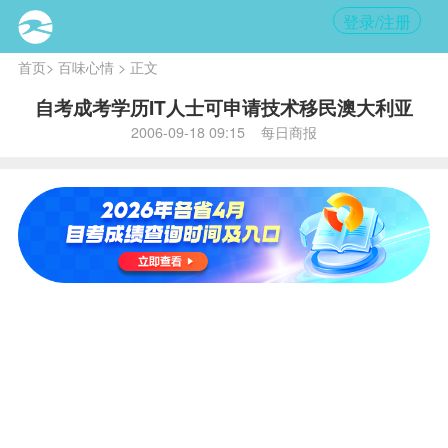
登录/注册
首页
>
百味心情
> 正文
自考成考学历IT人士可申请技术移民澳大利亚
2006-09-18 09:15 每日商报
内容
提要:
移民澳
洲的基
本要
求：年
龄：
45周
岁以
下；工
作经