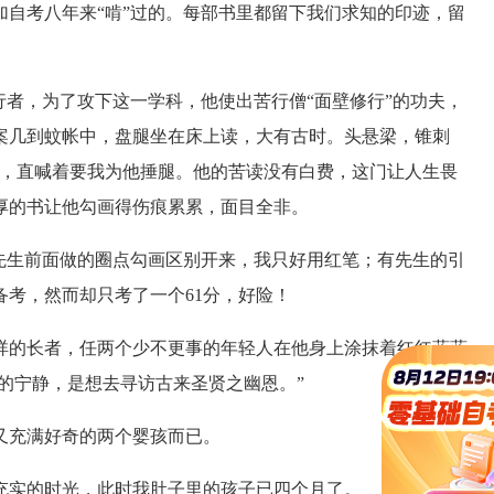
考八年来“啃”过的。每部书里都留下我们求知的印迹，留
者，为了攻下这一学科，他使出苦行僧“面壁修行”的功夫，
案几到蚊帐中，盘腿坐在床上读，大有古时。头悬梁，锥刺
弹，直喊着要我为他捶腿。他的苦读没有白费，这门让人生畏
厚的书让他勾画得伤痕累累，面目全非。
生前面做的圈点勾画区别开来，我只好用红笔；有先生的引
考，然而却只考了一个61分，好险！
的长者，任两个少不更事的年轻人在他身上涂抹着红红蓝蓝
般的宁静，是想去寻访古来圣贤之幽恩。”
充满好奇的两个婴孩而已。
实的时光，此时我肚子里的孩子已四个月了。