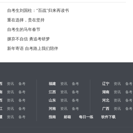
自考生刘国柱：“百战”归来再读书
重在选择，贵在坚持
自考生的马年春节
摒弃不自信 勇追考研梦
新年寄语 自考路上我们陪伴
西
资讯
备考
福建
资讯
备考
辽宁
资讯
备考
南
资讯
备考
江西
资讯
备考
湖南
资讯
备考
西
资讯
备考
山东
资讯
备考
河北
资讯
备考
江
资讯
备考
河南
资讯
备考
广西
资讯
备考
疆
资讯
备考
指南
邮箱
每日一练
软件下载