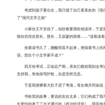
考虑到孩子要出生，我只报了自己更喜欢的《现代
了“现代文学之旅”
小家伙又不安份了，似吵着要我给他读诗，于是我
独自彷徨在悠长、悠长，又寂寥的雨巷……”读着读
坐着读书久了，腰酸得直不起来，便揣着书上街闲
误。想生个小文学家不成？”
四月份考试，正临近产期，亲友们都劝我别去考试
支持我，有他保驾护航，自是安然无恙。
于是我便腆着大肚子进了考场，母女俩共同奋战，
书柜里的故事，要说的实在太多，它们构成了我与
生更怕的考了三次才通过的《政治经济学》，我笑他是