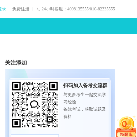
登录
免费注册
24小时客服：4008135555/010-82335555
关注添加
扫码加入备考交流群
与更多考生一起交流学
习经验
备战考试，获取试题及
资料