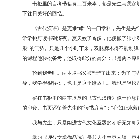
书柜里的自考书籍有二百来本，都是先生与我参加自
下往日美好的回忆。
《古代汉语》是更难“啃”的一门学科，先生是先行
常常挑灯读书到深夜。夏天蚊子奇多，他便搬了张小
股“的气势。只是几个小时下来，双腿麻木得不能动
的课程他轻松备考，还取得82分的高分：只是两本厚
轮到我考时。两本厚书又被“请”了出来：为了与先
导，我学得很轻松，也正是这个缘故吧。我也是轻松备
躺在书柜里的两本厚厚的《古代汉语》似一位慈祥
的印迹。书页还留着先生的“读书彦言”：“心如止水
我与先生，只是闯进古代文化圣题的咿呀无知却又
学习《现代文学作品选》是我人生中更幸福、更充