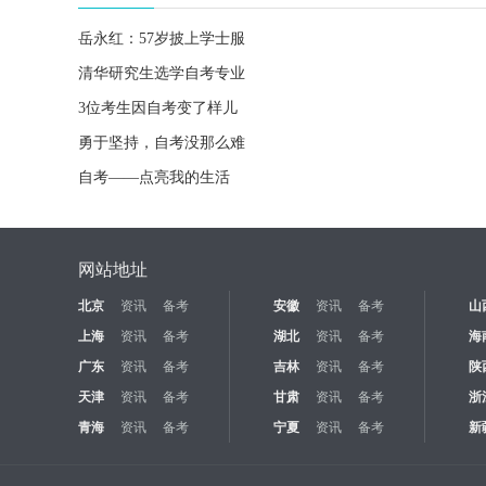
岳永红：57岁披上学士服
清华研究生选学自考专业
3位考生因自考变了样儿
勇于坚持，自考没那么难
自考——点亮我的生活
网站地址
北京
资讯
备考
安徽
资讯
备考
山
上海
资讯
备考
湖北
资讯
备考
海
广东
资讯
备考
吉林
资讯
备考
陕
天津
资讯
备考
甘肃
资讯
备考
浙
青海
资讯
备考
宁夏
资讯
备考
新