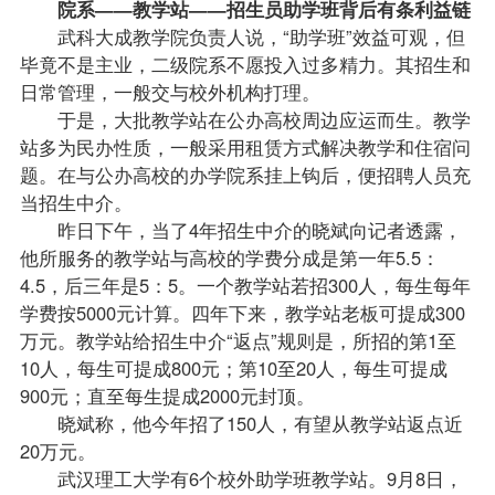
院系——教学站——招生员助学班背后有条利益链
武科大成教学院负责人说，“助学班”效益可观，但
毕竟不是主业，二级院系不愿投入过多精力。其招生和
日常管理，一般交与校外机构打理。
于是，大批教学站在公办高校周边应运而生。教学
站多为民办性质，一般采用租赁方式解决教学和住宿问
题。在与公办高校的办学院系挂上钩后，便招聘人员充
当招生中介。
昨日下午，当了4年招生中介的晓斌向记者透露，
他所服务的教学站与高校的学费分成是第一年5.5：
4.5，后三年是5：5。一个教学站若招300人，每生每年
学费按5000元计算。四年下来，教学站老板可提成300
万元。教学站给招生中介“返点”规则是，所招的第1至
10人，每生可提成800元；第10至20人，每生可提成
900元；直至每生提成2000元封顶。
晓斌称，他今年招了150人，有望从教学站返点近
20万元。
武汉理工大学有6个校外助学班教学站。9月8日，