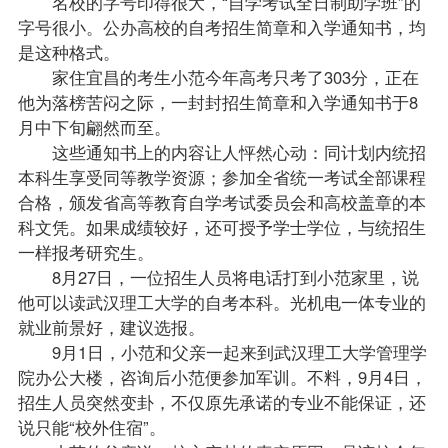
名校的字号印得很大，“自学考试全日制助学班”的
字号很小。公办高校的自考招生简章和入学通知书，均
是这种格式。
家住宜昌的考生小范今年高考只考了303分，正在
他为落榜苦闷之际，一封封招生简章和入学通知书于8
月中下旬翩然而至。
这些通知书上的内容让人怦然心动：同计划内统招
本科生享受同等教学资源；参加全省统一考试全部
课程
合格，颁发省高等教育自学考试委员会和高校盖章的本
科文凭。如果
成绩
较好，还可授予学士
学位
，与统招生
一样
报考
研究生。
8月27日，一位招生人员将电话打到小范家里，说
他可以读武汉理工大学的自考本科。光机电一体专业的
就业前景好，建议选报。
9月1日，小范和父亲一起来到武汉理工大学管理学
院办公大楼，咨询后小范便参加军训。不料，9月4日，
招生人员突然变卦，不仅原先承诺的专业不能保证，还
说只能“校外住宿”。