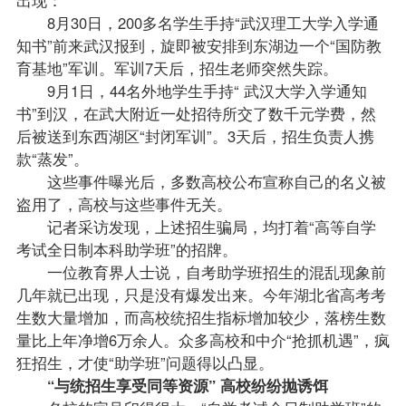
8月30日，200多名学生手持“武汉理工大学入学通
知书”前来武汉报到，旋即被安排到东湖边一个“国防教
育基地”军训。军训7天后，招生
老师
突然失踪。
9月1日，44名外地学生手持“ 武汉大学入学通知
书”到汉，在武大附近一处招待所交了数千元学费，然
后被送到东西湖区“封闭军训”。3天后，招生负责人携
款“蒸发”。
这些事件曝光后，多数高校公布宣称自己的名义被
盗用了，高校与这些事件无关。
记者采访发现，上述招生骗局，均打着“高等自学
考试全日制本科助学班”的招牌。
一位教育界人士说，自考助学班招生的混乱现象前
几年就已出现，只是没有爆发出来。今年湖北省高考考
生数大量增加，而高校统招生指标增加较少，落榜生数
量比上年净增6万余人。众多高校和中介“抢抓机遇”，疯
狂招生，才使“助学班”问题得以凸显。
“与统招生享受同等资源” 高校纷纷抛诱饵