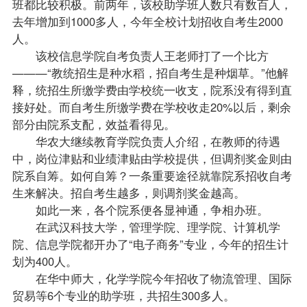
班都比较积极。前两年，该校助学班人数只有数百人，
去年增加到1000多人，今年全校计划招收自考生2000
人。
该校信息学院自考负责人王老师打了一个比方
———“教统招生是种水稻，招自考生是种烟草。”他解
释，统招生所缴学费由学校统一收支，院系没有得到直
接好处。而自考生所缴学费在学校收走20%以后，剩余
部分由院系支配，效益看得见。
华农大继续教育学院负责人介绍，在教师的待遇
中，岗位津贴和业绩津贴由学校提供，但调剂奖金则由
院系自筹。如何自筹？一条重要途径就靠院系招收自考
生来解决。招自考生越多，则调剂奖金越高。
如此一来，各个院系便各显神通，争相办班。
在武汉科技大学，管理学院、理学院、计算机学
院、信息学院都开办了“电子商务”专业，今年的招生计
划为400人。
在华中师大，化学学院今年招收了物流管理、国际
贸易等6个专业的助学班，共招生300多人。