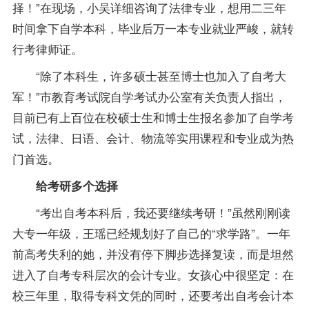
择！”在现场，小吴详细咨询了
法律专业
，想用二三年
时间拿下自学本科，毕业后万一本专业就业严峻，就转
行考律师证。
“除了本科生，许多硕士甚至博士也加入了自考大
军！”市教育考试院自学考试办公室有关负责人指出，
目前已有上百位在校硕士生和博士生
报名
参加了自学考
试，法律、日语、会计、物流等实用
课程
和专业成为热
门首选。
给考研多个选择
“考出自考本科后，我还要继续考研！”虽然刚刚读
大专一年级，王瑶已经规划好了自己的“求学路”。一年
前高考失利的她，并没有停下脚步选择复读，而是坦然
进入了自考专科层次的
会计专业
。女孩心中很坚定：在
校三年里，取得专科文凭的同时，还要考出自考会计本