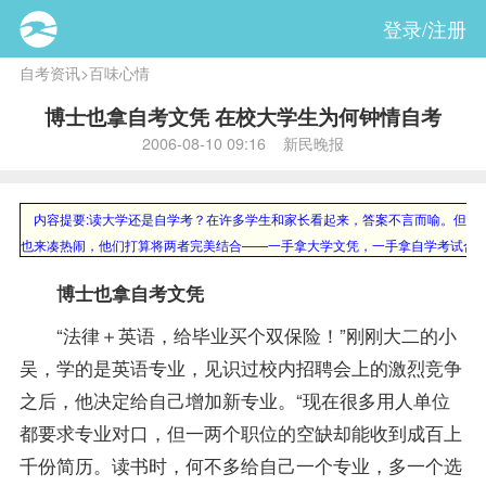
登录/注册
自考资讯
>
百味心情
博士也拿自考文凭 在校大学生为何钟情自考
2006-08-10 09:16 新民晚报
内容提要:
读大学还是自学考？在许多学生和家长看起来，答案不言而喻。但是，
也来凑热闹，他们打算将两者完美结合——一手拿大学文凭，一手拿自学考试合
博士也拿自考文凭
“法律＋英语，给毕业买个双保险！”刚刚大二的小
吴，学的是
英语专业
，见识过校内招聘会上的激烈竞争
之后，他决定给自己增加新专业。“现在很多用人单位
都要求专业对口，但一两个职位的空缺却能收到成百上
千份简历。读书时，何不多给自己一个专业，多一个选