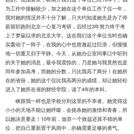
为工作中接触较少，加之她在这个单位工作了仅一年，
我对她的情况并不十分了解，只大约知道她先是办了停
薪留职跑到北京一心
复习
考研，后经过3年努力终于考
上了梦寐以求的北京大学。这在我们这个单位当时也确
实轰动了一阵子，在我的心中也曾激起过巨浪，但慢慢
地一切重又归于平静。今天，从她办公室同事口中听到
的关于她的消息，最令我震惊的，乃是她与我竟然也是
同年参加高考，而她的分数，只比我高了两分！在她所
在的省份，她的这个仅比我高两分的成绩，却让她轻松
进入了她所在省的财经学院，读了4年的本科。
峡跟我一样也是学校分到这里的不幸者。她觉得这
小小的天地不能让她呼吸，会扼杀她的激情和青春，所
以她决意要走！10年前，放弃一个效益还算不错的单
位，把自己重新置于风雨中，的确需要足够的勇气。