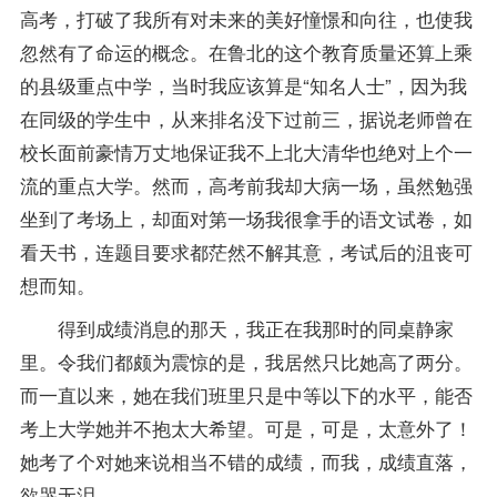
高考，打破了我所有对未来的美好憧憬和向往，也使我
忽然有了命运的概念。在鲁北的这个教育质量还算上乘
的县级重点中学，当时我应该算是“知名人士”，因为我
在同级的学生中，从来排名没下过前三，据说
老师
曾在
校长面前豪情万丈地保证我不上北大清华也绝对上个一
流的重点大学。然而，高考前我却大病一场，虽然勉强
坐到了考场上，却面对第一场我很拿手的语文试卷，如
看天书，连题目要求都茫然不解其意，考试后的沮丧可
想而知。
得到
成绩
消息的那天，我正在我那时的同桌静家
里。令我们都颇为震惊的是，我居然只比她高了两分。
而一直以来，她在我们班里只是中等以下的水平，能否
考上大学她并不抱太大希望。可是，可是，太意外了！
她考了个对她来说相当不错的成绩，而我，成绩直落，
欲哭无泪。