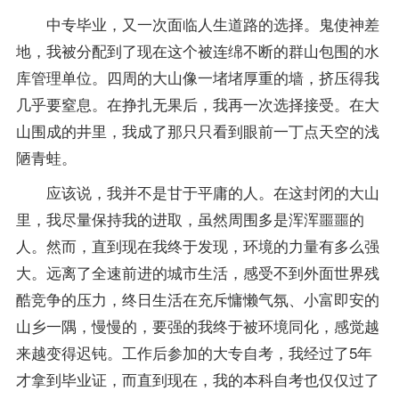
中专毕业，又一次面临人生道路的选择。鬼使神差
地，我被分配到了现在这个被连绵不断的群山包围的水
库管理单位。四周的大山像一堵堵厚重的墙，挤压得我
几乎要窒息。在挣扎无果后，我再一次选择接受。在大
山围成的井里，我成了那只只看到眼前一丁点天空的浅
陋青蛙。
应该说，我并不是甘于平庸的人。在这封闭的大山
里，我尽量保持我的进取，虽然周围多是浑浑噩噩的
人。然而，直到现在我终于发现，环境的力量有多么强
大。远离了全速前进的城市生活，感受不到外面世界残
酷竞争的压力，终日生活在充斥慵懒气氛、小富即安的
山乡一隅，慢慢的，要强的我终于被环境同化，感觉越
来越变得迟钝。工作后参加的大专自考，我经过了5年
才拿到毕业证，而直到现在，我的本科自考也仅仅过了