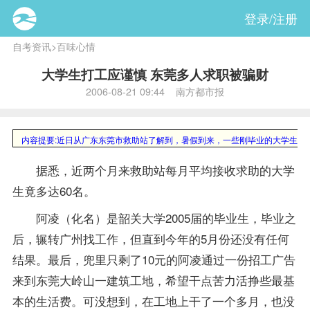
登录/注册
自考资讯
>
百味心情
大学生打工应谨慎 东莞多人求职被骗财
2006-08-21 09:44 南方都市报
内容提要:
近日从广东东莞市救助站了解到，暑假到来，一些刚毕业的大学生和未
据悉，近两个月来救助站每月平均接收求助的大学
生竟多达60名。
阿凌（化名）是韶关大学2005届的
毕业生
，毕业之
后，辗转广州找工作，但直到今年的5月份还没有任何
结果。最后，兜里只剩了10元的阿凌通过一份招工广告
来到东莞大岭山一建筑工地，希望干点苦力活挣些最基
本的生活费。可没想到，在工地上干了一个多月，也没