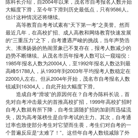
陈科长介绍，自2004年以来，茂名市
自考报名
人数开始
大幅度下滑，至今年下滑到历史最低点，只有9586人。
估计这种情况还将继续。
高等教育自考考试素有“天下第一考”之美誉。然而
最近几年，在高校扩招、成人高教和网络教育快速发展
的“三重压力”之下，自考遭遇严峻的挑战，当年声势浩
大、沸沸扬扬的热闹景象已不复存在，报考人数减少的
趋势不断继续。从茂名市历年报考人数可以一窥端倪：
1985年报名人数为20004人，至1992年报名人数达到最
高峰51788人，从1993年到2003年平均报考人数稳定在
22000人左右。但从2004年开始，茂名市自考报名人数
锐减到16304人，自此开始大幅度下滑。
造成自考“滑坡”的原因何在？自考办陈科长说，首
先对自考冲击最大的首推高校扩招，1999年高校扩招时
自考人数就有所下降，自考生源随扩招的加剧而迅猛流
失，因为高考落榜生是自学考试的主力。其次，自考通
过率也致使部分考生对它望而生畏，考生们对自考的一
个普遍反应是“太难了！”。这些年自考人数锐减除了外