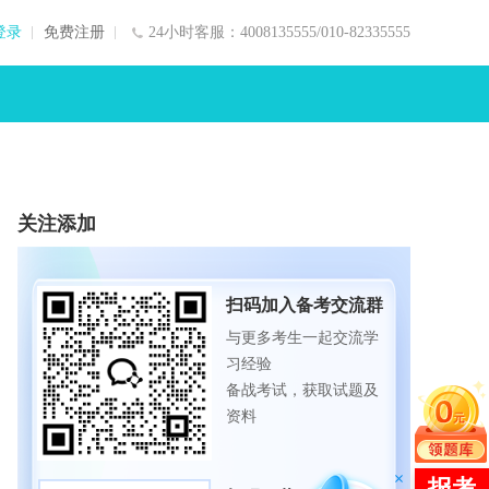
登录
免费注册
24小时客服：4008135555/010-82335555
关注添加
扫码加入备考交流群
与更多考生一起交流学
习经验
备战考试，获取试题及
资料