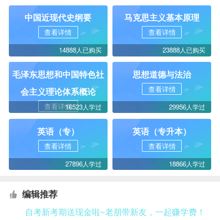
中国近现代史纲要
马克思主义基本原理
查看详情
查看详情
14888人已购买
23888人已购买
毛泽东思想和中国特色社
思想道德与法治
查看详情
会主义理论体系概论
查看详情
16523人学过
29956人学过
英语（专）
英语（专升本）
查看详情
查看详情
27896人学过
18866人学过
编辑推荐
自考新考期送现金啦~老朋带新友，一起赚学费！