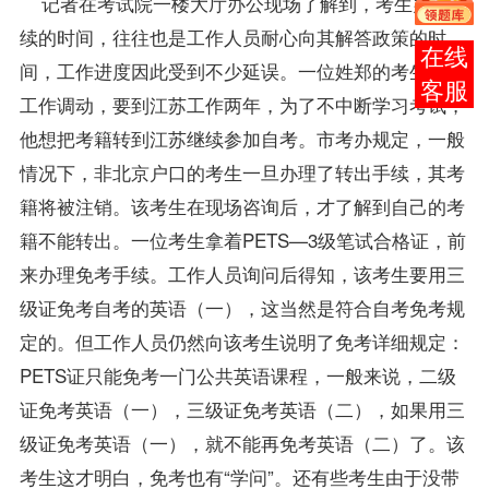
记者在考试院一楼大厅办公现场了解到，考生办理手
续的时间，往往也是工作人员耐心向其解答政策的时
在线
间，工作进度因此受到不少延误。一位姓郑的考生由于
客服
工作调动，要到江苏工作两年，为了不中断学习考试，
他想把
考籍
转到江苏继续参加自考。市考办规定，一般
情况下，非北京户口的考生一旦办理了转出手续，其
考
籍
将被注销。该考生在现场咨询后，才了解到自己的考
籍不能转出。一位考生拿着PETS—3级笔试合格证，前
来办理
免考
手续。工作人员询问后得知，该考生要用三
级证
免考
自考的
英语（一）
，这当然是符合
自考免考
规
定的。但工作人员仍然向该考生说明了免考详细规定：
PETS证只能免考一门公共英语
课程
，一般来说，二级
证免考英语（一），三级证免考
英语（二）
，如果用三
级证免考英语（一），就不能再免考英语（二）了。该
考生这才明白，免考也有“学问”。还有些考生由于没带