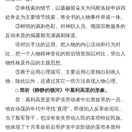
②单线索的情节，以聂赫留朵夫为玛斯洛娃申诉四
处奔走为主要情节线索，将全书的人物事件串成一体。
③鲜明的讽刺色彩。对神职人员、俄国宗教服务的
反动本质的揭露都充满讽刺味道。
④对比手法的运用。把人物的内心活动和行为对
比，把一个人物精神变化的前后情形加以对比，突出人
物性格及作品的主题思想。
⑤善于运用心理描写。主要运用心里独白刻画人
物，除此以外，还通过其它一些方法表现人物心理。
□ 简析《静静的顿河》中葛利高里的形象。
答：葛利高里是哥萨克劳动者中出类拔萃的一员，
他在动荡的年代中寻找“真理”，即使陷入反革命泥坑，
当了叛军骨干，也没有丧失劳动人民的某些特征民族。
他体现了十月革命前后哥萨克中农阶级的某些本质特