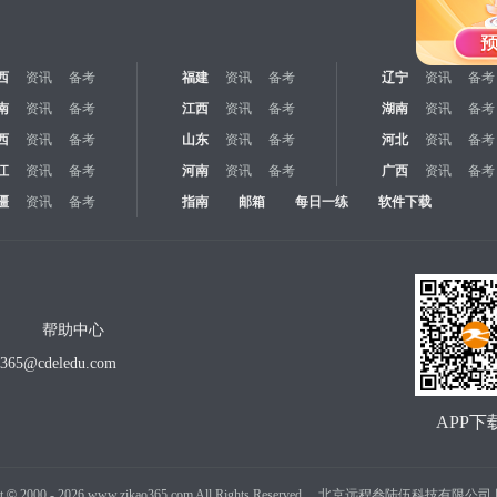
西
资讯
备考
福建
资讯
备考
辽宁
资讯
备考
南
资讯
备考
江西
资讯
备考
湖南
资讯
备考
西
资讯
备考
山东
资讯
备考
河北
资讯
备考
江
资讯
备考
河南
资讯
备考
广西
资讯
备考
疆
资讯
备考
指南
邮箱
每日一练
软件下载
帮助中心
o365@cdeledu.com
APP下
t
©
2000 -
2026
www.zikao365.com All Rights Reserved. 北京远程叁陆伍科技有限