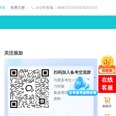
登录
免费注册
24小时客服：4008135555/010-82335555
关注添加
扫码加入备考交流群
与更多考生一起交流学
习经验
备战考试，获取试题及
资料
购物车