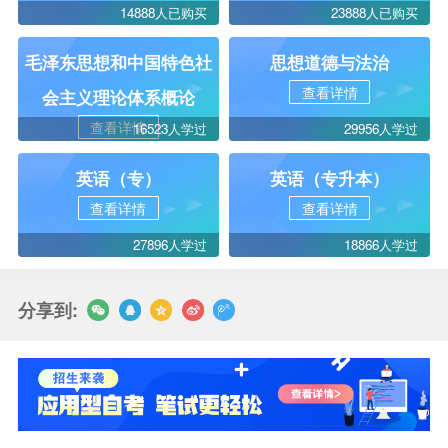
14888人已购买
23888人已购买
毛泽东思想和中国特色社
思想道德与法治
查看详情
会主义理论体系概论
查看详情
16523人学过
29956人学过
英语（专）
英语（专升本）
查看详情
查看详情
27896人学过
18866人学过
分享到: