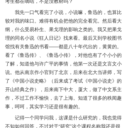
考生都在嘀咕，不是没教材吗？
我先一口气看完了小说，小说嘛，鲁迅的，也算比
较对我的味口。难得有机会把他的完全看完。然后看大
纲，什么受易朴生、果戈理的影响之类的。我又把果戈
理的同名小说《狂人日记》找来看。最后又到学校图书
馆找有关鲁迅的书看——都是八十年代出的，黄黄的。
看了《鲁迅传》、《鲁迅小传》，对他也有了个小小的
了解，知道他与许广平的事情，他第一次还是文言文小
说。他从南京作小官到了北京，后来在北大当讲师，写
了《中国小说史略》（后来成了考试《中国小说史》的
开山经典之作），后来南下中大，厦大，做了中文系主
作，不过工作不愉快，去了上海。知道了很多的秩闻趣
事，呵呵，其实学习还是很有趣的。
记得一个同学问我，这课是什么研究的，我也觉得
不知如何回答，不过对于“研究”这个课程名称我还是很