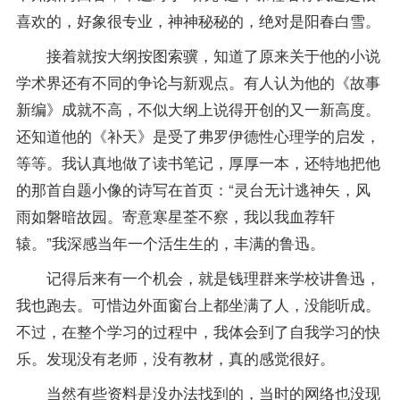
喜欢的，好象很专业，神神秘秘的，绝对是阳春白雪。
接着就按大纲按图索骥，知道了原来关于他的小说
学术界还有不同的争论与新观点。有人认为他的《故事
新编》成就不高，不似大纲上说得开创的又一新高度。
还知道他的《补天》是受了弗罗伊德性心理学的启发，
等等。我认真地做了读书
笔记
，厚厚一本，还特地把他
的那首自题小像的诗写在首页：“灵台无计逃神矢，风
雨如磐暗故园。寄意寒星荃不察，我以我血荐轩
辕。”我深感当年一个活生生的，丰满的鲁迅。
记得后来有一个机会，就是钱理群来学校讲鲁迅，
我也跑去。可惜边外面窗台上都坐满了人，没能听成。
不过，在整个学习的过程中，我体会到了自我学习的快
乐。发现没有
老师
，没有教材，真的感觉很好。
当然有些资料是没办法找到的，当时的网络也没现