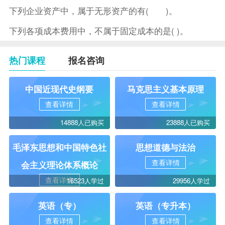
下列企业资产中，属于无形资产的有( )。
下列各项成本费用中，不属于固定成本的是( )。
热门课程
报名咨询
中国近现代史纲要
马克思主义基本原理
查看详情
查看详情
14888人已购买
23888人已购买
毛泽东思想和中国特色社
思想道德与法治
查看详情
会主义理论体系概论
查看详情
16523人学过
29956人学过
英语（专）
英语（专升本）
查看详情
查看详情