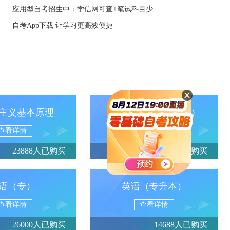
应用型自考招生中：学信网可查+笔试科目少
自考App下载 让学习更高效便捷
主义基本原理
政治经济学（财经类）
查看详情
查看详情
23888人已购买
13950人已购买
语（专）
英语（专升本）
查看详情
查看详情
26000人已购买
14688人已购买