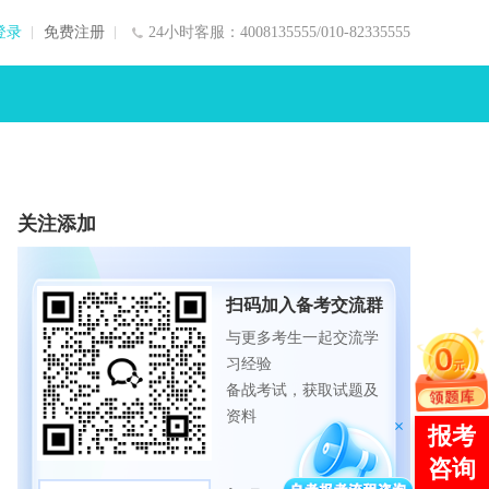
登录
免费注册
24小时客服：4008135555/010-82335555
关注添加
扫码加入备考交流群
与更多考生一起交流学
习经验
备战考试，获取试题及
资料