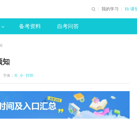
我的学习
Hi 请
备考资料
自考问答
知
须知
公室 字体：
大
小
打印