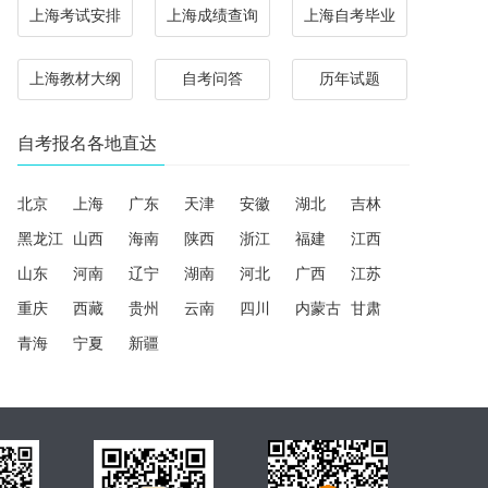
上海考试安排
上海成绩查询
上海自考毕业
上海教材大纲
自考问答
历年试题
自考报名各地直达
北京
上海
广东
天津
安徽
湖北
吉林
黑龙江
山西
海南
陕西
浙江
福建
江西
山东
河南
辽宁
湖南
河北
广西
江苏
重庆
西藏
贵州
云南
四川
内蒙古
甘肃
青海
宁夏
新疆