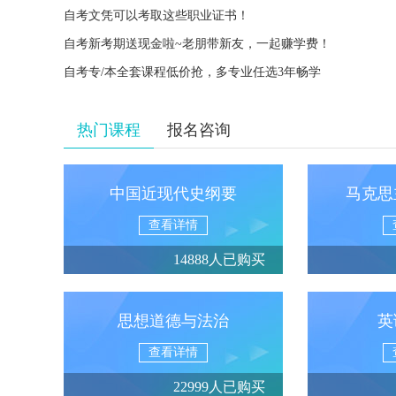
自考文凭可以考取这些职业证书！
自考新考期送现金啦~老朋带新友，一起赚学费！
自考专/本全套课程低价抢，多专业任选3年畅学
热门课程
报名咨询
中国近现代史纲要
马克思
查看详情
14888人已购买
思想道德与法治
英
查看详情
22999人已购买