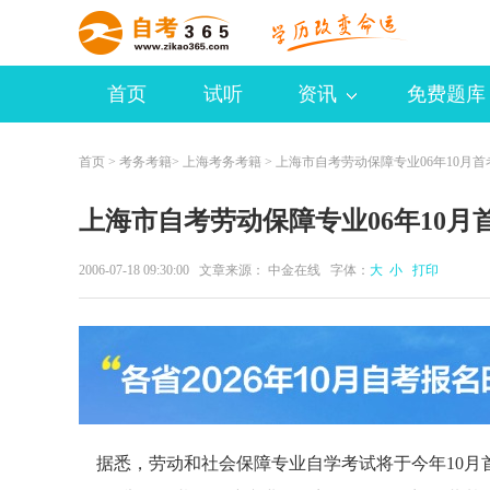
首页
试听
资讯
免费题库
首页
>
考务考籍
>
上海考务考籍
> 上海市自考劳动保障专业06年10月首
上海市自考劳动保障专业06年10月
2006-07-18 09:30:00 文章来源： 中金在线 字体：
大
小
打印
据悉，劳动和社会保障专业自学考试将于今年10月