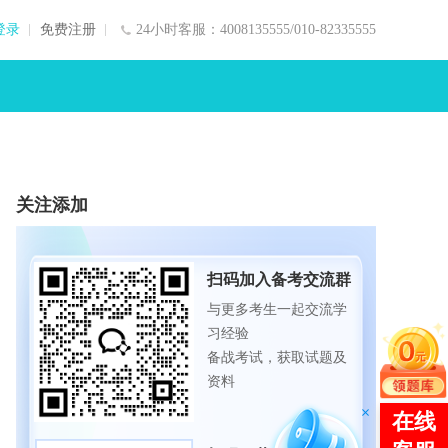
登录
免费注册
24小时客服：4008135555/010-82335555
关注添加
扫码加入备考交流群
与更多考生一起交流学
习经验
备战考试，获取试题及
资料