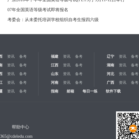
07年全国英语等级考试即将报名
考委会：从未委托培训学校组织自考生报四六级
西
资讯
备考
福建
资讯
备考
辽宁
资讯
备考
南
资讯
备考
江西
资讯
备考
湖南
资讯
备考
西
资讯
备考
山东
资讯
备考
河北
资讯
备考
江
资讯
备考
河南
资讯
备考
广西
资讯
备考
疆
资讯
备考
指南
邮箱
每日一练
软件下载
帮助中心
o365@cdeledu.com