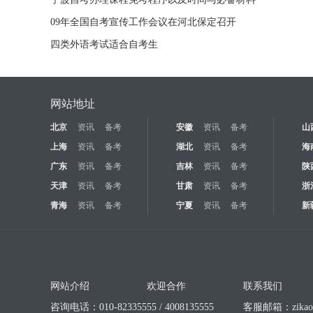
09年全国自考宣传工作会议在河北保定召开
四类外语考试适合自考生
网站地址
北京
资讯
备考
安徽
资讯
备考
山
上海
资讯
备考
湖北
资讯
备考
海
广东
资讯
备考
吉林
资讯
备考
陕
天津
资讯
备考
甘肃
资讯
备考
浙
青海
资讯
备考
宁夏
资讯
备考
新
网站介绍
欢迎合作
联系我们
咨询电话：010-82335555 / 4008135555
客服邮箱：
zika