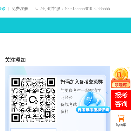
登录
免费注册
24小时客服：4008135555/010-82335555
关注添加
扫码加入备考交流群
与更多考生一起交流学
习经验
备战考试，获取试题及
资料
购物车