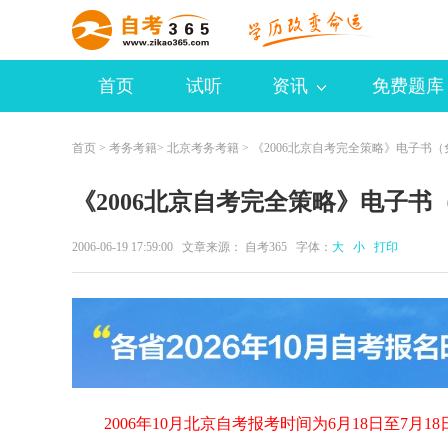
首页
试听
资讯
免费题库
首页
>
考务考籍
>
北京考务考籍
> 《2006北京自考完全策略》电子书
《2006北京自考完全策略》电子书
2006-06-19 17:59:00 文章来源：
自考365
字体：
大
小
打印
2006年10月北京自考报考时间为6月18日至7月