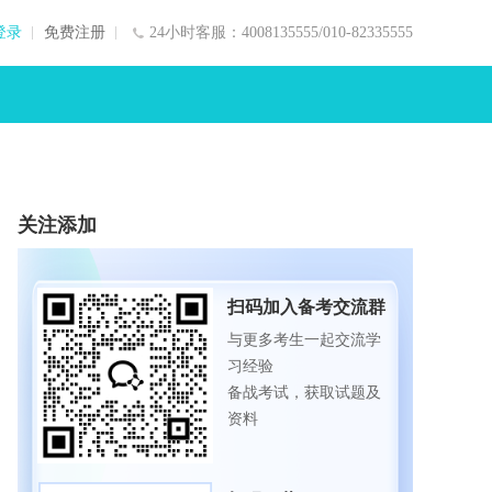
登录
免费注册
24小时客服：4008135555/010-82335555
关注添加
扫码加入备考交流群
与更多考生一起交流学
习经验
备战考试，获取试题及
资料