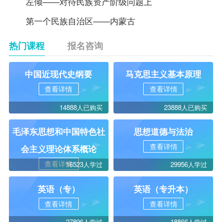
左倾——对待民族资产阶级问题上
第一个民族自治区——内蒙古
热门课程
报名咨询
中国近现代史纲要
马克思主义基本原理
查看详情
查看详情
14888人已购买
23888人已购买
毛泽东思想和中国特色社
思想道德与法治
查看详情
会主义理论体系概论
查看详情
16523人学过
29956人学过
英语（专）
英语（专升本）
查看详情
查看详情
27896人学过
18866人学过